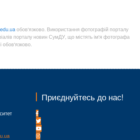
.edu.ua
обов'язково. Використання фотографій порталу
ріалів порталу новин СумДУ, що містять ім'я фотографа
 обов'язково.
Приєднуйтесь до нас!
ситет
u.ua