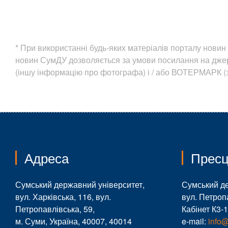
* При використанні будь-яких матеріалів порталу нов
новин СумДУ дозволяється за умови посилання на дж
(іншу інформацію про фотографа) і / або ВОТЕРМАРК (з
Адреса
Пресц
Сумський державний університет,
Сумський д
вул. Харківська, 116, вул.
вул. Петроп
Петропавлівська, 59,
Кабінет К3-
м. Суми, Україна, 40007, 40014
e-mail:
info