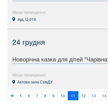
Місце проведення:
ауд. Ц-219
24 грудня
Новорічна казка для дітей "Чарівна
Місце проведення:
Актова зала СумДУ
6
7
8
9
10
11
12
13
14