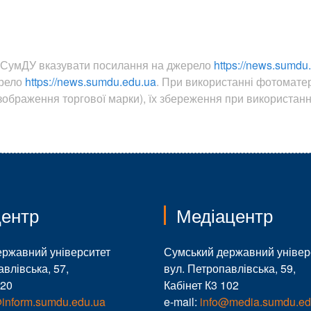
ин СумДУ вказувати посилання на джерело
https://news.sumdu
ерело
https://news.sumdu.edu.ua
. При використанні фотомате
ображення торгової марки), їх збереження при використанні
ентр
Медіацентр
ержавний університет
Сумський державний універ
авлівська, 57,
вул. Петропавлівська, 59,
120
Кабінет К3 102
@inform.sumdu.edu.ua
e-mail:
info@media.sumdu.ed