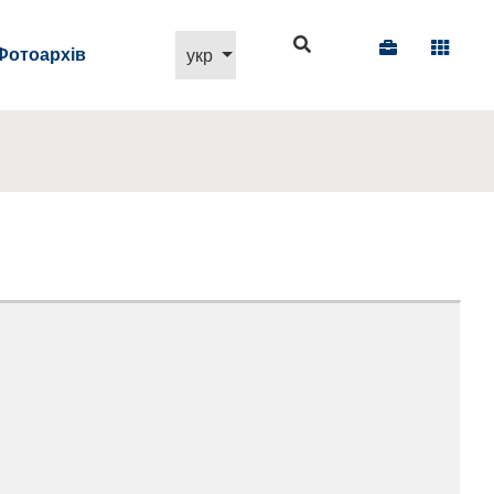
Виберіть свою мову
Фотоархів
укр