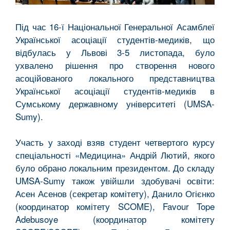
Під час 16-ї Національної Генеральної Асамблеї
Української асоціації студентів-медиків, що
відбулась у Львові 3-5 листопада, було
ухвалено рішення про створення нового
асоційованого локального представництва
Української асоціації студентів-медиків в
Сумському державному університеті (UMSA-
Sumy).
Участь у заході взяв студент четвертого курсу
спеціальності «Медицина» Андрій Лютий, якого
було обрано локальним президентом. До складу
UMSA-Sumy також увійшли здобувачі освіти:
Асен Асенов (секретар комітету), Данило Огієнко
(координатор комітету SCOME), Favour Tope
Adebusoye (координатор комітету