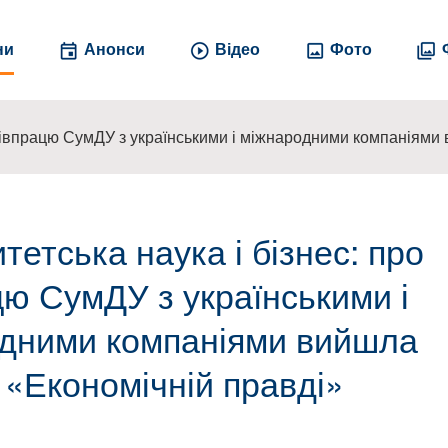
ни
Анонси
Відео
Фото
 співпрацю СумДУ з українськими і міжнародними компаніями
тетська наука і бізнес: про
цю СумДУ з українськими і
дними компаніями вийшла
 «Економічній правді»