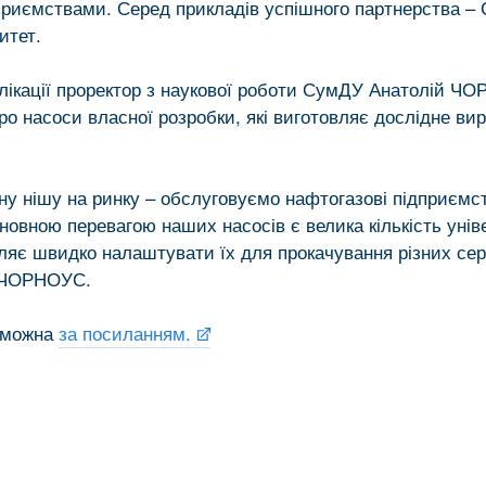
дприємствами. Серед прикладів успішного партнерства –
итет.
блікації проректор з наукової роботи СумДУ Анатолій Ч
ро насоси власної розробки, які виготовляє дослідне ви
у нішу на ринку – обслуговуємо нафтогазові підприємс
сновною перевагою наших насосів є велика кількість уні
ляє швидко налаштувати їх для прокачування різних се
й ЧОРНОУС.
 можна
за посиланням.