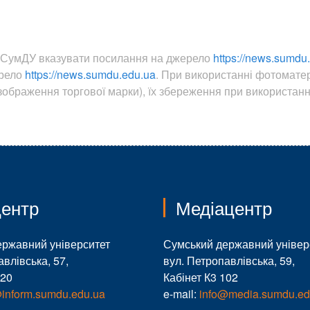
ин СумДУ вказувати посилання на джерело
https://news.sumdu
ерело
https://news.sumdu.edu.ua
. При використанні фотомате
ображення торгової марки), їх збереження при використанні
ентр
Медіацентр
ержавний університет
Сумський державний універ
авлівська, 57,
вул. Петропавлівська, 59,
120
Кабінет К3 102
@inform.sumdu.edu.ua
e-mail:
info@media.sumdu.ed