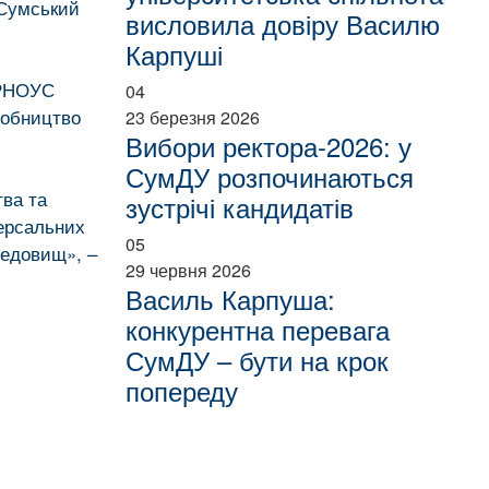
 Сумський
висловила довіру Василю
Карпуші
ОРНОУС
04
робництво
23 березня 2026
Вибори ректора-2026: у
СумДУ розпочинаються
тва та
зустрічі кандидатів
версальних
05
редовищ», –
29 червня 2026
Василь Карпуша:
конкурентна перевага
СумДУ – бути на крок
попереду