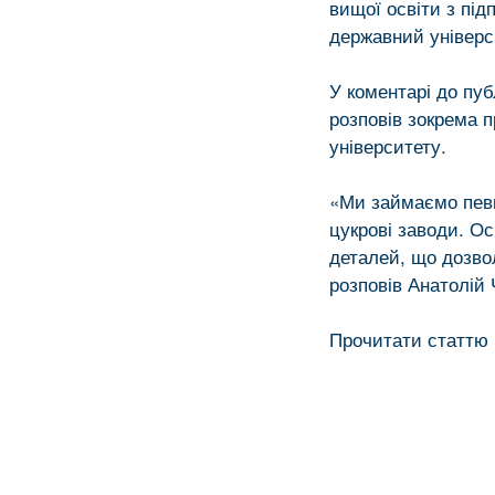
вищої освіти з пі
державний універс
У коментарі до пу
розповів зокрема п
університету.
«Ми займаємо певн
цукрові заводи. О
деталей, що дозво
розповів Анатолі
Прочитати статтю