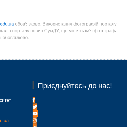
.edu.ua
обов'язково. Використання фотографій порталу
ріалів порталу новин СумДУ, що містять ім'я фотографа
 обов'язково.
Приєднуйтесь до нас!
ситет
u.ua