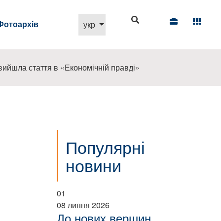
Виберіть свою мову
Фотоархів
укр
 вийшла стаття в «Економічній правді»
Популярні
новини
01
08 липня 2026
До нових вершин