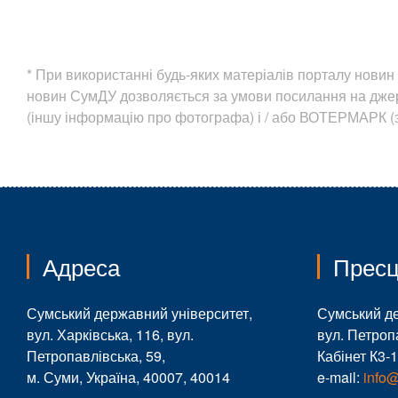
* При використанні будь-яких матеріалів порталу нов
новин СумДУ дозволяється за умови посилання на дж
(іншу інформацію про фотографа) і / або ВОТЕРМАРК (з
Адреса
Пресц
Сумський державний університет,
Сумський д
вул. Харківська, 116, вул.
вул. Петроп
Петропавлівська, 59,
Кабінет К3-
м. Суми, Україна, 40007, 40014
e-mail:
info