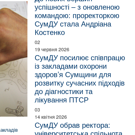
успішності – з оновленою
командою: проректоркою
СумДУ стала Андріана
Костенко
02
19 червня 2026
СумДУ посилює співпрацю
із закладами охорони
здоров’я Сумщини для
розвитку сучасних підходів
до діагностики та
лікування ПТСР
03
14 квітня 2026
СумДУ обрав ректора:
закладів
університетська спільнота