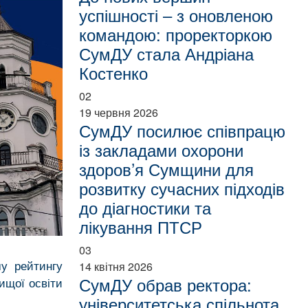
успішності – з оновленою
командою: проректоркою
СумДУ стала Андріана
Костенко
02
19 червня 2026
СумДУ посилює співпрацю
із закладами охорони
здоров’я Сумщини для
розвитку сучасних підходів
до діагностики та
лікування ПТСР
03
му рейтингу
14 квітня 2026
СумДУ обрав ректора:
ищої освіти
університетська спільнота