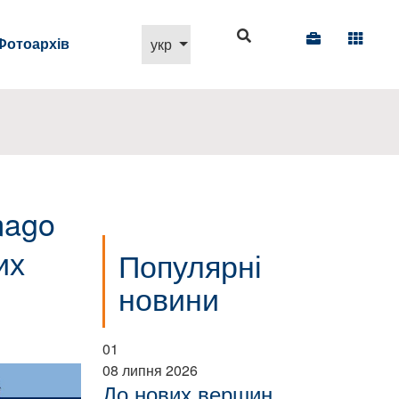
Виберіть свою мову
Фотоархів
укр
mago
их
Популярні
новини
01
08 липня 2026
До нових вершин