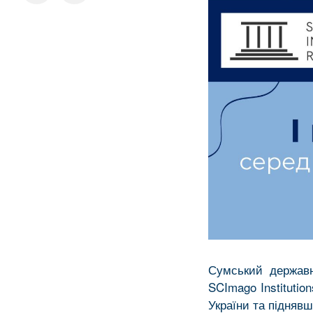
Сумський державн
SCImago Institutio
України та піднявш