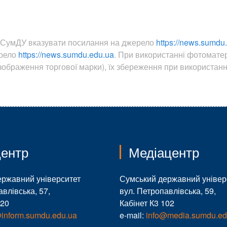
ин СумДУ вказувати посилання на джерело
https://news.sumdu
ерело
https://news.sumdu.edu.ua
. При використанні фотомате
ображення торгової марки), їх збереження при використанні
ентр
Медіацентр
ержавний університет
Сумський державний універ
авлівська, 57,
вул. Петропавлівська, 59,
120
Кабінет К3 102
@inform.sumdu.edu.ua
e-mail:
info@media.sumdu.ed