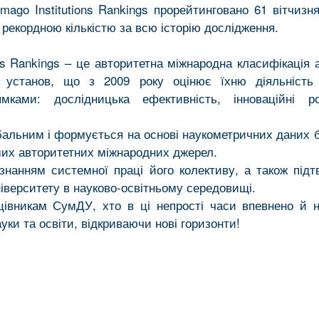
Imago Institutions Rankings прорейтинговано 61 вітчизн
 рекордною кількістю за всю історію дослідження.
ons Rankings – це авторитетна міжнародна класифікація 
х установ, що з 2009 року оцінює їхню діяльність
мками: дослідницька ефективність, інноваційні р
бальним і формується на основі наукометричних даних 
нших авторитетних міжнародних джерел.
знанням системної праці його колективу, а також під
ніверситету в науково-освітньому середовищі.
цівникам СумДУ, хто в ці непрості часи впевнено й 
уки та освіти, відкриваючи нові горизонти!