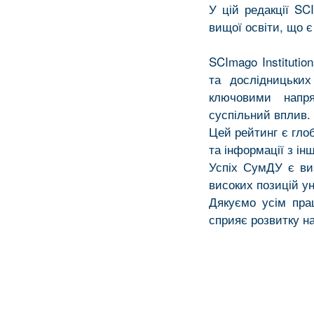
У цій редакції SC
вищої освіти, що є
SCImago Instituti
та дослідницьки
ключовими напря
суспільний вплив.
Цей рейтинг є гло
та інформації з і
Успіх СумДУ є ви
високих позицій у
Дякуємо усім пра
сприяє розвитку на