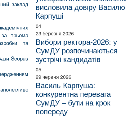
яний заклад
висловила довіру Василю
Карпуші
04
академічних
23 березня 2026
 за трьома
Вибори ректора-2026: у
озробки та
СумДУ розпочинаються
зустрічі кандидатів
бази Scopus
05
твердженням
29 червня 2026
Василь Карпуша:
наполегливо
конкурентна перевага
СумДУ – бути на крок
попереду