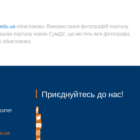
.edu.ua
обов'язково. Використання фотографій порталу
ріалів порталу новин СумДУ, що містять ім'я фотографа
 обов'язково.
Приєднуйтесь до нас!
ситет
u.ua