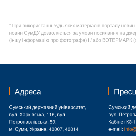
* При використанні будь-яких матеріалів порталу нов
новин СумДУ дозволяється за умови посилання на дж
(іншу інформацію про фотографа) і / або ВОТЕРМАРК (з
Адреса
Пресц
Сумський державний університет,
Сумський д
вул. Харківська, 116, вул.
вул. Петроп
Петропавлівська, 59,
Кабінет К3-
м. Суми, Україна, 40007, 40014
e-mail:
info