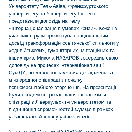
Університету Тель-Авіва, Франкфуртського
університету та Університету Гіссена
представили доповідь на тему
«Інтернаціоналізація в умовах кризи». Кожен з
учасників групи презентував національний
досвід трансформацій освітянської спільноти у
ході військових, гуманітарних, міграційних та
інших криз. Микола НАЗАРОВ зосередив свою
доповідь на процесах інтернаціоналізації
СумДУ, поглибленні наукових досліджень та
міжнародної співпраці з початку
повномасштабного вторгнення. На презентації
були продемонстровані ключові напрямки
співпраці з Ліверпульским університетом та
підвищення спроможностей СумДУ в рамках
українського Альянсу університетів.
За словами Миколи НАЗАРОВА, міжнародна