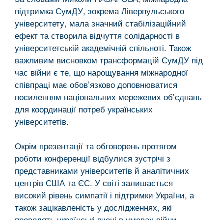
підтримка СумДУ, зокрема Ліверпульського
університету, мала значний стабілізаційний
ефект та створила відчуття солідарності в
університетській академічній спільноті. Також
важливим висновком трансформацій СумДУ під
час війни є те, що нарощування міжнародної
співпраці має обовʼязково доповнюватися
посиленням національних мережевих обʼєднань
для координації потреб українських
університетів.
Окрім презентації та обговорень протягом
роботи конференції відбулися зустрічі з
представниками університетів й аналітичних
центрів США та ЄС. У світі залишається
високий рівень симпатії і підтримки України, а
також зацікавленість у дослідженнях, які
проводять українські вчені в умовах війни.