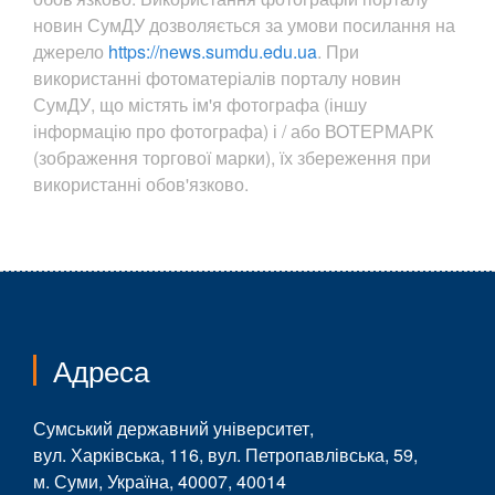
новин СумДУ дозволяється за умови посилання на
джерело
https://news.sumdu.edu.ua
. При
використанні фотоматеріалів порталу новин
СумДУ, що містять ім'я фотографа (іншу
інформацію про фотографа) і / або ВОТЕРМАРК
(зображення торгової марки), їх збереження при
використанні обов'язково.
Адреса
Сумський державний університет,
вул. Харківська, 116, вул. Петропавлівська, 59,
м. Суми, Україна, 40007, 40014