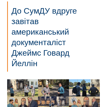
До СумДУ вдруге
завітав
американський
документаліст
Джеймс Говард
Йеллін