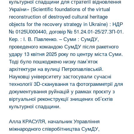
культурної спадщини для стратегії відновлення
України» (Scientific foundations of the virtual
reconstruction of destroyed cultural heritage
objects for the recovery strategy in Ukraine) : НДР
№ 0125U000440, договір № 51.24.01-25/27.ЗП-01.
Кер. : І. В. Павленко. – Суми : СумДУ,
проведеного командою СумДУ після ракетного
удару 13 квітня 2025 року по центру міста Суми.
Тоді було пошкоджено низку пам’яток
архітектури на вулиці Петропавлівській.
Науковці університету застосували сучасні
технології 3D-сканування та фотограмметрії для
документування руйнацій у рамках проєкту з
віртуальної реконструкції знищених об’єктів
культурної спадщини.
Алла КРАСУЛЯ, начальник Управління
міжнародного співробітництва СумДУ,