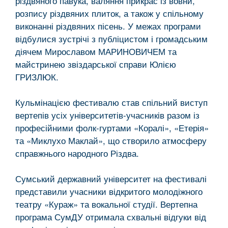
різдвяного павука, валяння прикрас із вовни,
розпису різдвяних плиток, а також у спільному
виконанні різдвяних пісень. У межах програми
відбулися зустрічі з публіцистом і громадським
діячем Мирославом МАРИНОВИЧЕМ та
майстринею звіздарської справи Юлією
ГРИЗЛЮК.
Кульмінацією фестивалю став спільний виступ
вертепів усіх університетів-учасників разом із
професійними фолк-гуртами «Коралі», «Етерія»
та «Миклухо Маклай», що створило атмосферу
справжнього народного Різдва.
Сумський державний університет на фестивалі
представили учасники відкритого молодіжного
театру «Кураж» та вокальної студії. Вертепна
програма СумДУ отримала схвальні відгуки від