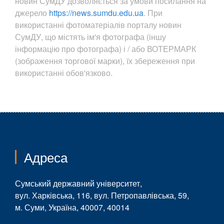
новин СумДУ дозволяється за умови посилання на
джерело
https://news.sumdu.edu.ua
. При
використанні фотоматеріалів порталу новин
СумДУ, що містять ім'я фотографа (іншу
інформацію про фотографа) і / або ВОТЕРМАРК
(зображення торгової марки), їх збереження при
використанні обов'язково.
Адреса
Сумський державний університет,
вул. Харківська, 116, вул. Петропавлівська, 59,
м. Суми, Україна, 40007, 40014