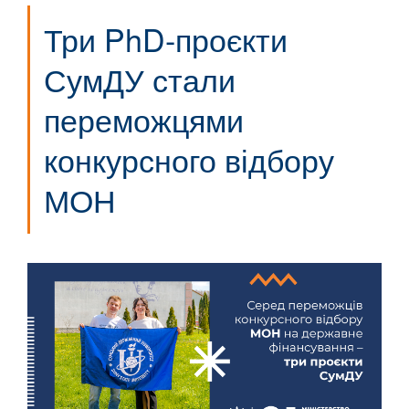
Три PhD-проєкти
СумДУ стали
переможцями
конкурсного відбору
МОН