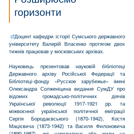
горизонти
Доцент кафедри історії Сумського державного
університету Валерій Власенко протягом двох
тижнів працював у московських архівах.
Науковець презентовав науковій бібліотеці
Державного архіву Російської Федерації та
Бібліотеці-фонду «Русское зарубежье» імені
Олександра Солженіцина видання СумДУ про
відомих громадсько-політичних діячів
Української революції 1917-1921 рр. та
міжвоєнної української політичної еміграції
Сергія Бородаєвського (1870-1942), Костя
Мацієвича (1873-1942) та Василя Филоновича
(1890-1987), які народилися або жили на