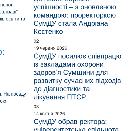
иненої
успішності – з оновленою
алізації
командою: проректоркою
ів освіти та
СумДУ стала Андріана
Костенко
02
:
19 червня 2026
СумДУ посилює співпрацю
із закладами охорони
здоров’я Сумщини для
розвитку сучасних підходів
до діагностики та
. На посаду
лікування ПТСР
ною
03
14 квітня 2026
СумДУ обрав ректора:
університетська спільнота