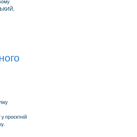
вому
ЦЬКИЙ,
ного
ліку
 у проєктній
ку.