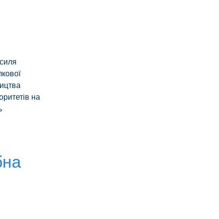
асиля
лкової
ництва
оритетів на
ь
бна