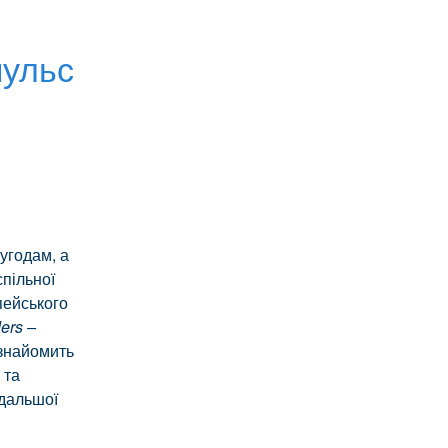
пульс
угодам, а
спільної
пейського
ers –
н знайомить
 та
одальшої