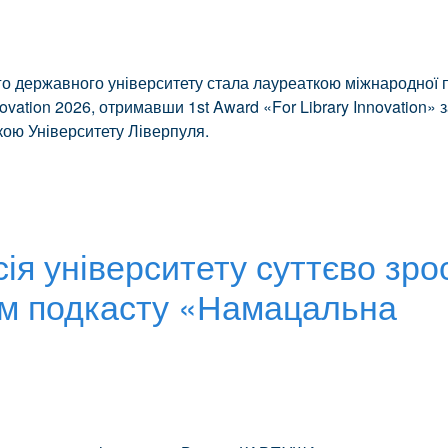
го державного університету стала лауреаткою міжнародної 
novation 2026, отримавши 1st Award «For Library Innovation» 
екою Університету Ліверпуля.
сія університету суттєво зро
ем подкасту «Намацальна