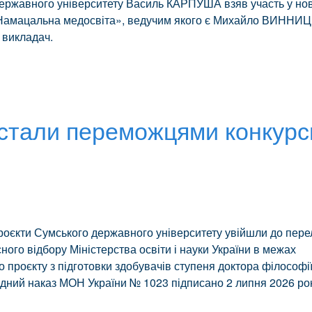
державного університету Василь КАРПУША взяв участь у но
«Намацальна медосвіта», ведучим якого є Михайло ВИННИ
 викладач.
стали переможцями конкурс
роєкти Сумського державного університету увійшли до пере
ого відбору Міністерства освіти і науки України в межах
проєкту з підготовки здобувачів ступеня доктора філософії
відний наказ МОН України № 1023 підписано 2 липня 2026 ро