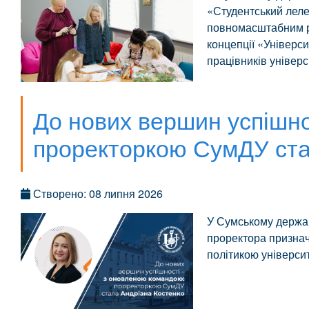
«Студентський леле
повномасштабним ро
концепції «Універси
працівників універс
До нових вершин успішно
проректоркою СумДУ ста
Створено: 08 липня 2026
У Сумському держав
проректора призна
політикою університ