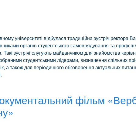
ному університеті відбулася традиційна зустріч ректора В
никами органів студентського самоврядування та профспі
ів. Такі зустрічі слугують майданчиком для знайомства керів
ообраними студентськими лідерами, визначення спільних прі
ік, а також для періодичного обговорення актуальних питан
.
документальний фільм «Вер
ну»