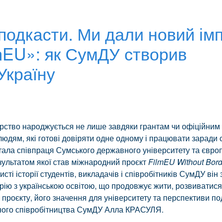
подкасти. Ми дали новий ім
lmEU»: як СумДУ створив
Україну
ство народжується не лише завдяки грантам чи офіційним 
юдям, які готові довіряти одне одному і працювати заради 
тала співпраця Сумського державного університету та євро
зультатом якої став міжнародний проєкт
FilmEU Without Bord
исті історії студентів, викладачів і співробітників СумДУ ві
рію з українською освітою, що продовжує жити, розвиватися
 проєкту, його значення для університету та перспективи п
дного співробітництва СумДУ Алла КРАСУЛЯ.