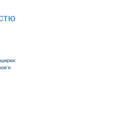
істю
озширює
ров’я.