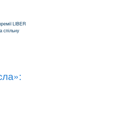
премії LIBER
за спільну
сла»: