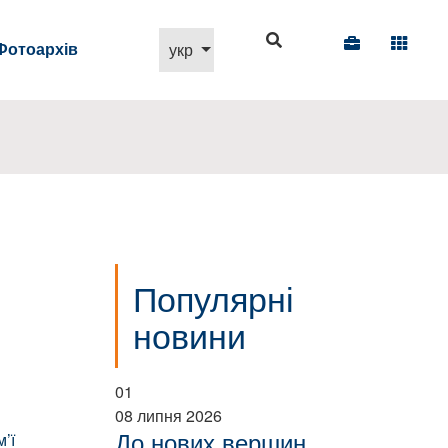
Виберіть свою мову
Фотоархів
укр
Популярні
новини
01
08 липня 2026
До нових вершин
’ї