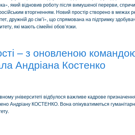
ка», який відновив роботу після вимушеної перерви, сприч
сійським вторгненням. Новий простір створено в межах ре
тет, дружній до сім’ї», що спрямована на підтримку здобувач
итету, які мають сімейні обов’язки.
сті – з оновленою командою
ла Андріана Костенко
ному університеті відбулося важливе кадрове призначення
чено Андріану КОСТЕНКО. Вона опікуватиметься гуманітар
ету.