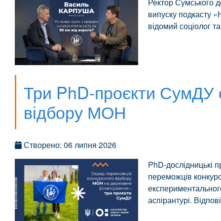
Ректор Сумського 
випуску подкасту 
відомий соціолог та
Три PhD-проєкти СумДУ 
відбору МОН
Створено: 06 липня 2026
PhD-дослідницькі п
переможців конкурсн
експериментального 
аспірантурі. Відпо