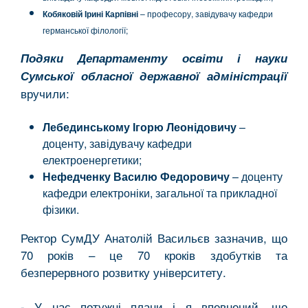
Кобяковій Ірині Карпівні
– професору, завідувачу кафедри
германської філології;
Подяки Департаменту освіти і науки
Сумської обласної державної адміністрації
вручили:
Лебединському Ігорю Леонідовичу
–
доценту, завідувачу кафедри
електроенергетики;
Нефедченку Василю Федоровичу
– доценту
кафедри електроніки, загальної та прикладної
фізики.
Ректор СумДУ Анатолій Васильєв зазначив, що
70 років – це 70 кроків здобутків та
безперервного розвитку університету.
- У нас потужні плани і я впевнений, що