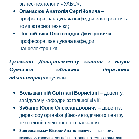
бізнес-технологій «УАБС»;
Опанасюк Анатолія Сергійовича
–
професора, завідувача кафедри електроніки та
комп’ютерної техніки;
Погребняка Олександра Дмитровича
–
професора, завідувача кафедри
наноелектроніки.
Грамоти Департаменту освіти і науки
Сумської обласної державної
вручили:
адміністрації
Большаніній Світлані Борисівні
– доценту,
завідувачу кафедри загальної хімії;
Зубаню Юрію Олександровичу
– доценту,
директору організаційно-методичного центру
технологій електронного навчання;
Завгородньому Віктору Анатолійовичу
– старшому
викладачу кафедри мовної підготовки іноземних громадян;