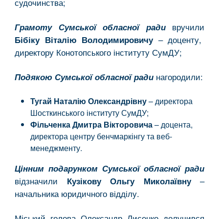
судочинства;
вручили
Грамоту Сумської обласної ради
– доценту,
Бібіку Віталію Володимировичу
директору Конотопського інституту СумДУ;
нагородили:
Подякою Сумської обласної ради
Тугай Наталію Олександрівну
– директора
Шосткинського інституту СумДУ;
Фільченка Дмитра Вікторовича
– доцента,
директора центру бенчмаркінгу та веб-
менеджменту.
Цінним подарунком Сумської обласної ради
відзначили
–
Кузікову Ольгу Миколаївну
начальника юридичного відділу.
Міський голова Олександр Лисенко долучився