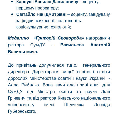
Карпуші Василю Даниловичу
– доценту,
першому проректору;
Світайло Ніні Дмитрівні
– доценту, завідувачу
кафедри психології, політології та
соціокультурних технологій;
нагородили
Медаллю «Григорій Сковорода»
ректора СумДУ –
Васильєва Анатолій
Васильовича.
До привітань долучилася т.в.о. генерального
директора Директорату вищої освіти і освіти
дорослих Міністерства освіти і науки України -
Алла Рибалко. Вона зачитала привітання для
СумДУ від Міністра освіти та науки Лілії
Гріневич та від ректора Київського національного
університету імені Шевченка Леоніда
Губернського.