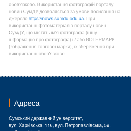
обов'язково. Використання фотографій порталу
новин СумДУ дозволяється за умови посилання на
джерело
https://news.sumdu.edu.ua
. При
використанні фотоматеріалів порталу новин
СумДУ, що містять ім'я фотографа (іншу
інформацію про фотографа) і / або ВОТЕРМАРК
(зображення торгової марки), їх збереження при
використанні обов'язково.
Адреса
Сумський державний університет,
вул. Харківська, 116, вул. Петропавлівська, 59,