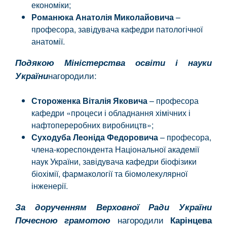
економіки;
Романюка Анатолія Миколайовича
–
професора, завідувача кафедри патологічної
анатомії.
Подякою Міністерства освіти і науки
нагородили:
України
Стороженка Віталія Яковича
– професора
кафедри «процеси і обладнання хімічних і
нафтопереробних виробництв»;
Суходуба Леоніда Федоровича
– професора,
члена-кореспондента Національної академії
наук України, завідувача кафедри біофізики
біохімії, фармакології та біомолекулярної
інженерії.
За дорученням Верховної Ради України
нагородили
Почесною грамотою
Карінцева