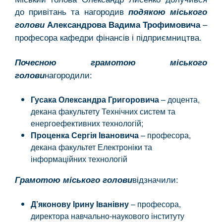
до привітань та нагородив
подякою міського
–
голови
Александрова Вадима Трофимовича
професора кафедри фінансів і підприємництва.
Почесною грамотою міського
нагородили:
голови
Гусака Олександра Григоровича
– доцента,
декана факультету Технічних систем та
енергоефективних технологій;
Проценка Сергія Івановича
– професора,
декана факультет Електроніки та
інформаційних технологій
відзначили:
Грамотою міського голови
Д’яконову Ірину Іванівну
– професора,
директора навчально-наукового інституту