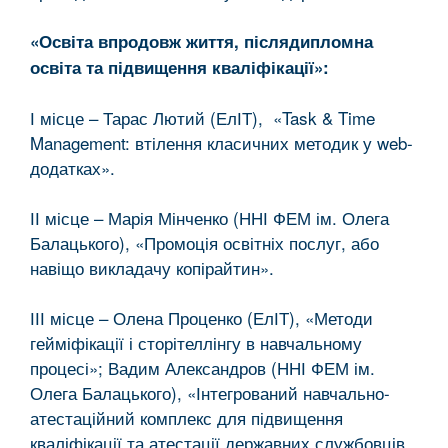
«Освіта впродовж життя, післядипломна
освіта та підвищення кваліфікації»:
І місце – Тарас Лютий (ЕлІТ), «Task & Time
Management: втілення класичних методик у web-
додатках».
ІІ місце – Марія Мінченко (ННІ ФЕМ ім. Олега
Балацького), «Промоція освітніх послуг, або
навіщо викладачу копірайтин».
ІІІ місце – Олена Проценко (ЕлІТ), «Методи
гейміфікації і сторітеллінгу в навчальному
процесі»; Вадим Александров (ННІ ФЕМ ім.
Олега Балацького), «Інтегрований навчально-
атестаційний комплекс для підвищення
кваліфікації та атестації державних службовців