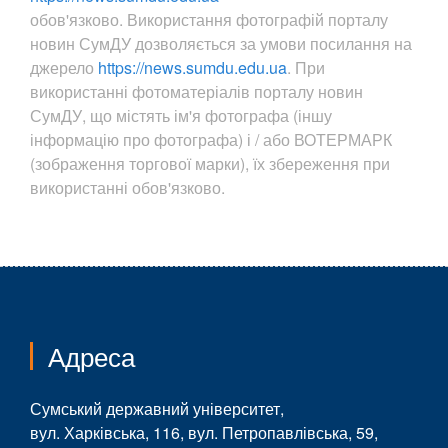
обов'язково. Використання фотографій порталу
новин СумДУ дозволяється за умови посилання на
джерело
https://news.sumdu.edu.ua
. При
використанні фотоматеріалів порталу новин
СумДУ, що містять ім'я фотографа (іншу
інформацію про фотографа) і / або ВОТЕРМАРК
(зображення торгової марки), їх збереження при
використанні обов'язково.
Адреса
Сумський державний університет,
вул. Харківська, 116, вул. Петропавлівська, 59,