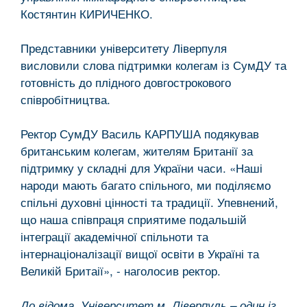
Костянтин КИРИЧЕНКО.
Представники університету Ліверпуля
висловили слова підтримки колегам із СумДУ та
готовність до плідного довгострокового
співробітництва.
Ректор СумДУ Василь КАРПУША подякував
британським колегам, жителям Британії за
підтримку у складні для України часи. «Наші
народи мають багато спільного, ми поділяємо
спільні духовні цінності та традиції. Упевнений,
що наша співпраця сприятиме подальшій
інтеграції академічної спільноти та
інтернаціоналізації вищої освіти в Україні та
Великій Бритаії», - наголосив ректор.
До відома. Університет м. Ліверпуль – один із