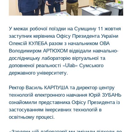
У межах робочої поїздки на Сумщину 11 жовтня
заступник керівника Офісу Президента України
Олексій КУЛЕБА разом з начальником ОВА
Володимиром АРТЮХОМ відвідали навчально-
дослідницьку лабораторію віртуальної та
доповненої реальності «Ulab» Сумського
державного університету.
Ректор Василь КАРПУША та директор центру
технологій електронного навчання Юрій ЗУБАНЬ
ознайомили представника Офісу Президента із
застосуванням імерсивних технологій в
освітньому процесі.
«Завдяки цій лабораторії ми змінили підходи до