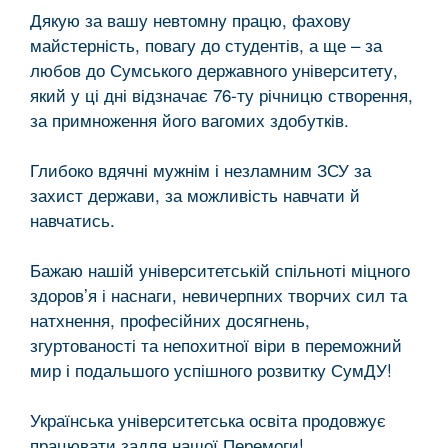
Дякую за вашу невтомну працю, фахову
майстерність, повагу до студентів, а ще – за
любов до Сумського державного університету,
який у ці дні відзначає 76-ту річницю створення,
за примноження його вагомих здобутків.
Глибоко вдячні мужнім і незламним ЗСУ за
захист держави, за можливість навчати й
навчатись.
Бажаю нашій університетській спільноті міцного
здоров’я і наснаги, невичерпних творчих сил та
натхнення, професійних досягнень,
згуртованості та непохитної віри в переможний
мир і подальшого успішного розвитку СумДУ!
Українська університетська освіта продовжує
працювати задля нашої Перемоги!