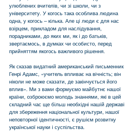
улюблених вчителів, чи зі школи, чи з
університету. У когось така особлива людина
одна, у когось – кілька. Але ці люди є для нас
взірцем, прикладом для наслідування,
порадниками, до яких ми, як і до батьків,
звертаємось, в думках чи особисто, перед
прийняттям якогось важливого рішення.
Як сказав видатний американський письменник
Генрі Адамс, «учитель впливає на вічність; він
ніколи не може сказати, де закінчується його
вплив». Ми з вами формуємо майбутнє нашої
країни, озброюємо молодь знаннями, які в цей
складний час ще більш необхідні нашій державі
для збереження національної культури, нашої
неповторної ідентичності, є рушієм розвитку
української науки і суспільства.