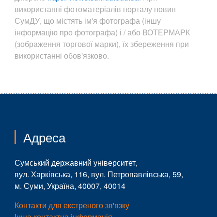
використанні фотоматеріалів порталу новин
СумДУ, що містять ім'я фотографа (іншу
інформацію про фотографа) і / або ВОТЕРМАРК
(зображення торгової марки), їх збереження при
використанні обов'язково.
Адреса
Сумський державний університет,
вул. Харківська, 116, вул. Петропавлівська, 59,
м. Суми, Україна, 40007, 40014
Контакти для екстреного зв'язку
Інша контактна інформація