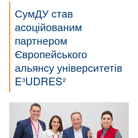
СумДУ став
асоційованим
партнером
Європейського
альянсу університетів
E³UDRES²