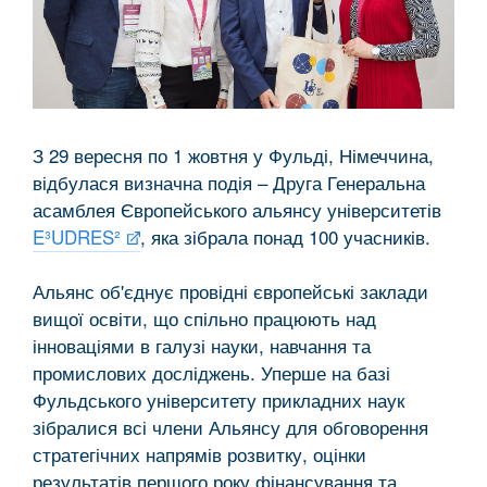
З 29 вересня по 1 жовтня у Фульді, Німеччина,
відбулася визначна подія – Друга Генеральна
асамблея Європейського альянсу університетів
E³UDRES²
, яка зібрала понад 100 учасників.
Альянс об'єднує провідні європейські заклади
вищої освіти, що спільно працюють над
інноваціями в галузі науки, навчання та
промислових досліджень. Уперше на базі
Фульдського університету прикладних наук
зібралися всі члени Альянсу для обговорення
стратегічних напрямів розвитку, оцінки
результатів першого року фінансування та