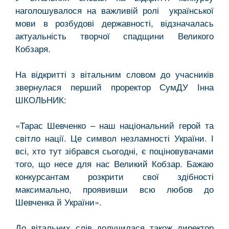
наголошувалося на важливій ролі української
мови в розбудові державності, відзначалась
актуальність творчої спадщини Великого
Кобзаря.
На відкритті з вітальним словом до учасників
звернулася перший проректор СумДУ Інна
ШКОЛЬНИК:
«Тарас Шевченко – наш національний герой та
світло нації. Це символ незламності України. І
всі, хто тут зібрався сьогодні, є поціновувачами
того, що несе для нас Великий Кобзар. Бажаю
конкурсантам розкрити свої здібності
максимально, проявивши всю любов до
Шевченка й України».
До вітальних слів долучилася також директор