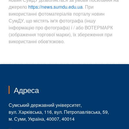
джерело
https://news.sumdu.edu.ua
. При
використанні фотоматеріалів порталу новин
СумДУ, що містять ім'я фотографа (іншу
інформацію про фотографа) і / або ВОТЕРМАРК
(зображення торгової марки), їх збереження при
використанні обов'язково.
Адреса
Сумський державний університет,
вул. Харківська, 116, вул. Петропавлівська, 59,
м. Суми, Україна, 40007, 40014