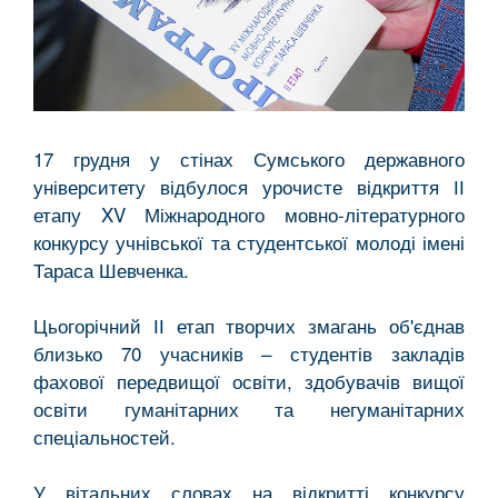
17 грудня у стінах Сумського державного
університету відбулося урочисте відкриття ІІ
етапу XV Міжнародного мовно-літературного
конкурсу учнівської та студентської молоді імені
Тараса Шевченка.
Цьогорічний ІІ етап творчих змагань об'єднав
близько 70 учасників – студентів закладів
фахової передвищої освіти, здобувачів вищої
освіти гуманітарних та негуманітарних
спеціальностей.
У вітальних словах на відкритті конкурсу