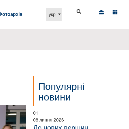
Виберіть свою мову
Фотоархів
укр
Популярні
новини
01
08 липня 2026
До нових вершин