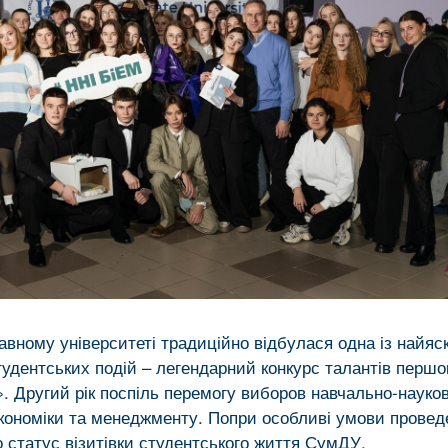
вному університеті традиційно відбулася одна із найяск
тудентських подій – легендарний конкурс талантів першо
». Другий рік поспіль перемогу виборов навчально-науко
 економіки та менеджменту. Попри особливі умови провед
 статус візитівки студентського життя СумДУ.