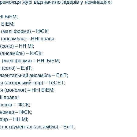
реможця журі відзначило лідерів у номінаціях:
І БіЕМ;
 БіЕМ;
 (малі форми) – ІФСК;
 (ансамбль) – ННІ права;
(соло) – НН МІ;
(ансамбль) – ІФСК;
 (малі форми) – ННІ БіЕМ;
 (соло) – ЕлІТ;
ументальний ансамбль – ЕлІТ;
я (авторський твір) – ТеСЕТ;
я (монолог) – ННІ БіЕМ;
І права;
новка – ІФСК;
номер – ІФСК;
анр – НН МІ;
 інструментах (ансамбль) – ЕлІТ.