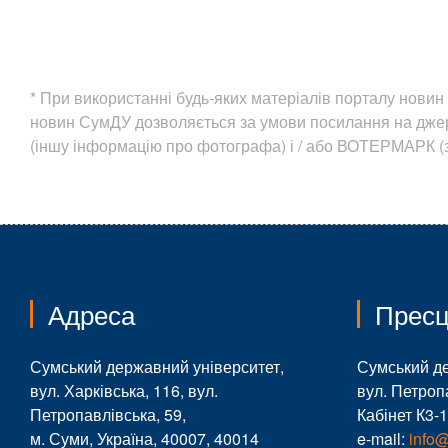
* При використанні будь-яких матеріалів порталу нов
новин СумДУ дозволяється за умови посилання на дж
(іншу інформацію про фотографа) і / або ВОТЕРМАРК (з
Адреса
Пресц
Сумський державний університет,
Сумський д
вул. Харківська, 116, вул.
вул. Петроп
Петропавлівська, 59,
Кабінет К3-
м. Суми, Україна, 40007, 40014
e-mail:
info