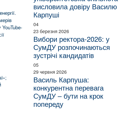
висловила довіру Василю
нергії.
Карпуші
мерів
04
у YouTube-
23 березня 2026
ії
Вибори ректора-2026: у
СумДУ розпочинаються
зустрічі кандидатів
05
29 червня 2026
ї»;
Василь Карпуша:
й
конкурентна перевага
СумДУ – бути на крок
попереду