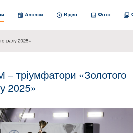
ни
Анонси
Відео
Фото
нтегралу 2025»
М ‒ тріумфатори «Золотого
лу 2025»