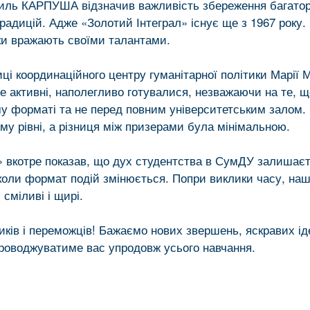
иль КАРПУША відзначив важливість збереження багатор
радицій. Адже «Золотий Інтеграл» існує ще з 1967 року.
и вражають своїми талантами.
иці координаційного центру гуманітарної політики Марії
е активні, наполегливо готувалися, незважаючи на те, 
у форматі та не перед повним університетським залом.
му рівні, а різниця між призерами була мінімальною.
» вкотре показав, що дух студентства в СумДУ залишає
 коли формат подій змінюється. Попри виклики часу, наш
 сміливі і щирі.
иків і переможців! Бажаємо нових звершень, яскравих ід
проводжуватиме вас упродовж усього навчання.