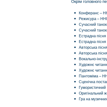
Окрім головного пе
Конферанс – НН
Режисура – ННІ
Сучасний танок
Сучасний танок
Естрадна пісня 
Естрадна пісня 
Авторська пісня
Авторська пісня
Вокально-інстр
Художнє читанн
Художнє читанн
Пантоміма – НН
Сценічна поста
Гумористичний 
Оригінальний ж
Гра на музичних