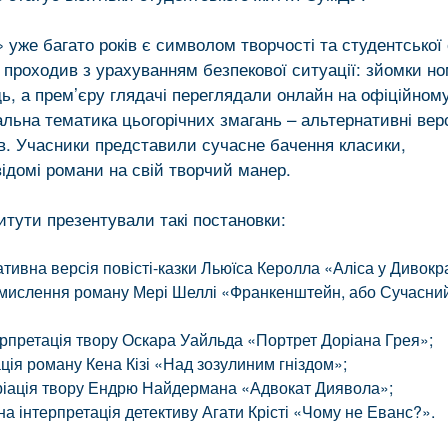
 уже багато років є символом творчості та студентської е
 проходив з урахуванням безпекової ситуації: зйомки но
ь, а прем’єру глядачі переглядали онлайн на офіційном
льна тематика цьогорічних змагань – альтернативні верс
ів. Учасники представили сучасне бачення класики,
домі романи на свій творчий манер.
итути презентували такі постановки:
тивна версія повісті-казки Льюїса Керолла «Аліса у Дивокра
мислення роману Мері Шеллі «Франкенштейн, або Сучасни
ерпретація твору Оскара Уайльда «Портрет Доріана Грея»;
ація роману Кена Кізі «Над зозулиним гніздом»;
ріація твору Ендрю Найдермана «Адвокат Диявола»;
а інтерпретація детективу Агати Крісті «Чому не Еванс?».