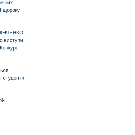
ічних
 І щороку
 МІНЧЕНКО,
що виступи
 Конкурс
ться
і студенти
ей і