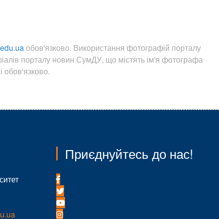
.edu.ua
обов'язково. Використання фотографій порталу
ріалів порталу новин СумДУ, що містять ім'я фотографа
 обов'язково.
Приєднуйтесь до нас!
ситет
u.ua