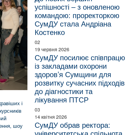
успішності – з оновленою
командою: проректоркою
СумДУ стала Андріана
Костенко
02
19 червня 2026
СумДУ посилює співпрацю
із закладами охорони
здоров’я Сумщини для
розвитку сучасних підходів
до діагностики та
лікування ПТСР
равіших і
03
курсників
14 квітня 2026
вий
СумДУ обрав ректора:
ення, шоу
університетська спільнота