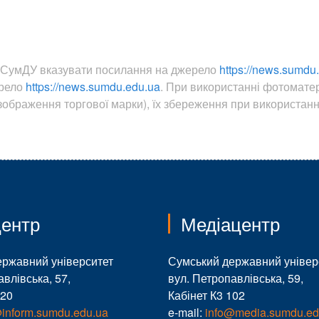
ин СумДУ вказувати посилання на джерело
https://news.sumdu
ерело
https://news.sumdu.edu.ua
. При використанні фотомате
ображення торгової марки), їх збереження при використанні
ентр
Медіацентр
ержавний університет
Сумський державний універ
авлівська, 57,
вул. Петропавлівська, 59,
120
Кабінет К3 102
@inform.sumdu.edu.ua
e-mail:
info@media.sumdu.ed