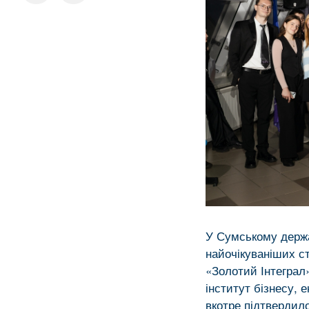
У Сумському держа
найочікуваніших с
«Золотий Інтеграл
інститут бізнесу,
вкотре підтвердило