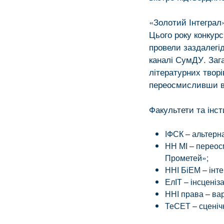
«Золотий Інтеграл»
Цього року конкурс
провели заздалегід
каналі СумДУ. Зага
літературних твор
переосмисливши ві
Факультети та інст
ІФСК – альтерна
НН МІ – переос
Прометей»;
ННІ БіЕМ – інт
ЕлІТ – інсценіз
ННІ права – ва
ТеСЕТ – сценічн