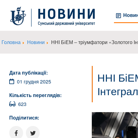
Нови
Головна
Новини
ННІ БіЕМ ‒ тріумфатори «Золотого І
Дата публікації:
ННІ БіЕ
01 грудня 2025
Інтегра
Кількість переглядів:
623
Поділитися: