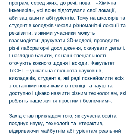
програм, серед яких, до речі, нова – «Хімічна
інженерія», усі вони підготували свої локації,
аби зацікавити абітурієнтів. Тому на школярів та
студентів коледжів чекали різноманітні локації та
реквізити, з якими учасники можуть
взаємодіяти: друкувати 3D-моделі, проводити
різні лабораторні дослідження, сканувати деталі.
І наглядно бачити, як наші спеціальності
оточують кожного щодня і всюди. Факультет
ТеСЕТ – унікальна спільнота науковців,
викладачів, студентів, які раді познайомити всіх
з останніми новинками в техніці та науці та
доступно і цікаво навчити різним технологіям, які
роблять наше життя простим і безпечним».
Захід став прикладом того, як сучасна освіта
поєднує науку, технології та інтерактив,
відкриваючи майбутнім абітурієнтам реальний