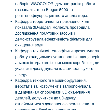
наборів VISOCOLOR, демонстрацію роботи
газоаналізатора Biogas 5000 та
рентгенофлуоресцентного аналізатора.
Кафедра теоретичної та прикладної хімії
показала 3D-моделі молекул, проводила
дослідження побутових засобів і
демонструвала ефективність фільтрів для
очищення води.
Кафедра технічної теплофізики презентувала
роботу холодильних установок і кондиціонерів,
а також інтерактив із «таємною коробкою», де
учасники досліджували властивості сухого
льоду.
Кафедра технології машинобудування,
верстатів та інструментів запропонувала
відвідувачам спробувати 3D-сканування
деталей, долучитися до 3D-друку,
ознайомитися з доповненою реальністю та
процесами обробки на верстатах.