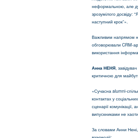
неформальною, але дуж
зрозумілого досвіду: “
наступний крок”».
Важливим напрямом на
обговорювали CRM-архі
використання інформац
Анна НЕНЯ
, завідува
критичною для майбутн
«Сучасна alumni-спіль
контактах у соціальни
сценарії комунікації, 
випускниками не хаоти
За словами Анни Нені,
взаємодії: