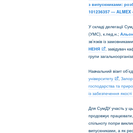
з випускниками: роз
101236357 — ALMEX
У складі делегації Су
(УМС), к.пед.н.;
Альо
зв’язків із замовникам
НЕНЯ
, завідувач к
групи загальноорганіз
Навчальний візит об’є
університету
,
Запор
господарства та прир
із забезпечення якості
Для СумДУ участь у ць
продовжує працювати, 
спільноту попри викли
випускниками, а як рес