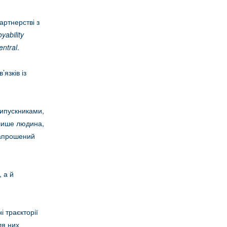
артнерстві з
yability
ntral
.
язків із
випускниками,
 лише людина,
запрошений
 а й
 траєкторії
ля них