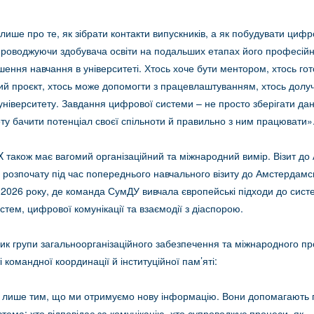
ише про те, як зібрати контакти випускників, а як побудувати цифр
проводжуючи здобувача освіти на подальших етапах його професій
шення навчання в університеті. Хтось хоче бути ментором, хтось го
ий проєкт, хтось може допомогти з працевлаштуванням, хтось долу
університету. Завдання цифрової системи – не просто зберігати дані
ту бачити потенціал своєї спільноти й правильно з ним працювати»
також має вагомий організаційний та міжнародний вимір. Візит до 
 розпочату під час попереднього навчального візиту до Амстердамсь
і 2026 року, де команда СумДУ вивчала європейські підходи до сист
тем, цифрової комунікації та взаємодії з діаспорою.
вник групи загальноорганізаційного забезпечення та міжнародного п
 командної координації й інституційної пам’яті:
не лише тим, що ми отримуємо нову інформацію. Вони допомагають 
тема: хто відповідає за комунікацію, хто супроводжує процеси, як