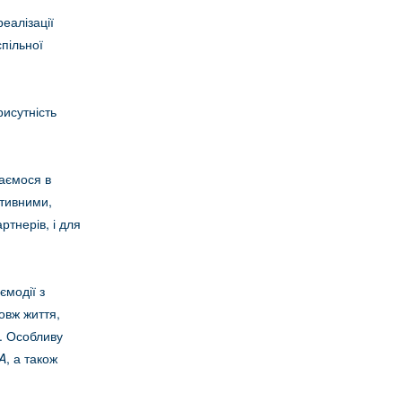
еалізації
спільної
исутність
чаємося в
ктивними,
ртнерів, і для
ємодії з
овж життя,
. Особливу
A
, а також