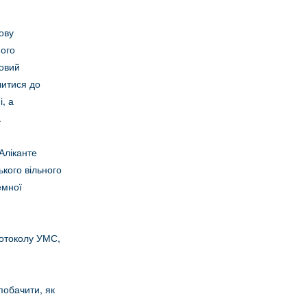
ову
ного
товий
читися до
, а
.
Аліканте
кого вільного
емної
ротоколу УМС,
побачити, як