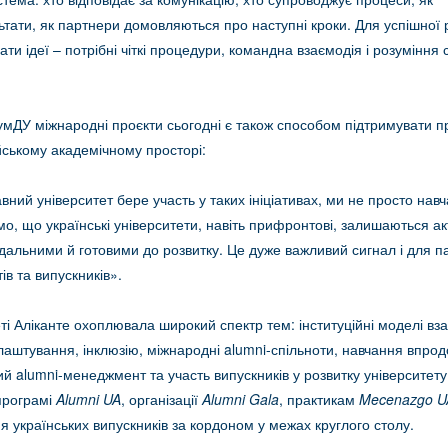
тати, як партнери домовляються про наступні кроки. Для успішної р
ти ідеї – потрібні чіткі процедури, командна взаємодія і розуміння 
мДУ міжнародні проєкти сьогодні є також способом підтримувати пр
йському академічному просторі:
ний університет бере участь у таких ініціативах, ми не просто нав
мо, що українські університети, навіть прифронтові, залишаються а
дальними й готовими до розвитку. Це дуже важливий сигнал і для па
в та випускників».
ті Аліканте охоплювала широкий спектр тем: інституційні моделі вза
аштування, інклюзію, міжнародні alumni-спільноти, навчання впрод
 alumni-менеджмент та участь випускників у розвитку університету
програмі
Alumni UA
, організації
Alumni Gala
, практикам
Mecenazgo U
 українських випускників за кордоном у межах круглого столу.