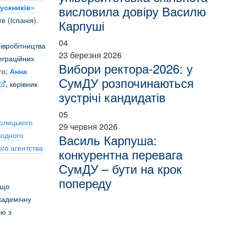
ускників»
висловила довіру Василю
е (Іспанія).
Карпуші
04
івробітництва
23 березня 2026
теграційних
Вибори ректора-2026: у
го;
Анна
СумДУ розпочинаються
, керівник
зустрічі кандидатів
05
толицького
29 червня 2026
водного
Василь Карпуша:
го агентства
конкурентна перевага
СумДУ – бути на крок
попереду
 що
кадемічну
ію з