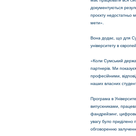
документуються резуль
проєкту недостатньо ма
мети».
Вона додає, що для Су
університету в європе
«Коли Сумський держав
партнерів. Ми показує
професійними, відпові
наших власних студенті
Програма в Університе
випускниками, працевл
фандрейзинг, цифровий
увагу було приділено 
обговоренню залучення