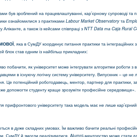
ми був зроблений на працевлаштуванні, кар’єрному супроводі та п
ики ознайомилися з практиками
Labour Market Observatory
та
Emplo
у Аліканте, а також із кейсами співпраці з
NTT Data та Caja Rural Ce
МОВОЇ
, яка в СумДУ координує питання практики та інтеграційних зв’
ей блок став одним із найбільш прикладних:
во побачити, як університет може інтегрувати алгоритми роботи з 
авцями в існуючу логічну систему університету. Випускник – це не
ня. Це потенційний роботодавець, ментор, партнер для практики, 
може допомогти студенту краще зрозуміти професійне середовище».
я прифронтового університету така модель має не лише кар’єрний,
ться в дуже складних умовах. Їм важливо бачити реальні професійні
или СумДУ й змогли реалізуватися. Alumni-менторство може стати д