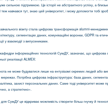
е сильною підтримкою. Це історії не абстрактного успіху, а близьк
Я теж навчався тут, знаю цей університет, і можу допомогти тобі зро
вчального візиту стала цифрова трансформація alumni-менеджмен
тектуру, сегментацію даних, комунікаційні воронки, GDPR та етич
ії у взаємодії з випускниками.
ч кафедри інформаційних технологій СумДУ, зазначає, що цифрова 
ьої реалізації ALMEX:
нота не може будуватися лише на ентузіазмі окремих людей або ви
х мережах. Потрібна цифрова інфраструктура: база даних, сегментац
аналітика, захист персональних даних. Саме тоді університет може 
чно, а стратегічно».
 для СумДУ це відкриває можливість створити більш гнучку й техно