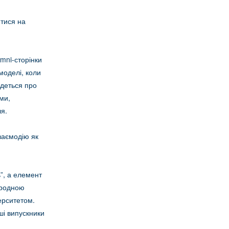
тися на
mni-сторінки
 моделі, коли
ідеться про
ми,
я.
взаємодію як
”, а елемент
ародною
ерситетом.
ші випускники