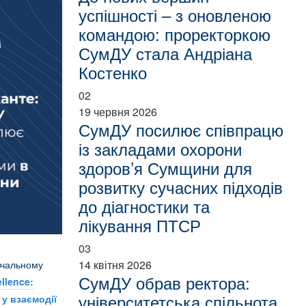
успішності – з оновленою
командою: проректоркою
СумДУ стала Андріана
Костенко
02
19 червня 2026
СумДУ посилює співпрацю
із закладами охорони
здоров’я Сумщини для
розвитку сучасних підходів
до діагностики та
лікування ПТСР
03
14 квітня 2026
вчальному
СумДУ обрав ректора:
llence:
університетська спільнота
 у взаємодії