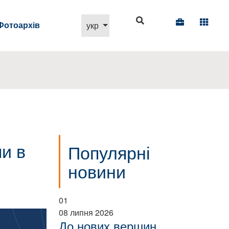
Виберіть свою мову
Фотоархів
укр
и в
Популярні
новини
01
08 липня 2026
До нових вершин