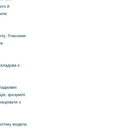
ого й
бити
ту. Учасники
не
складова є
падкових
ія, зрозумілі
працювати з
логічну модель