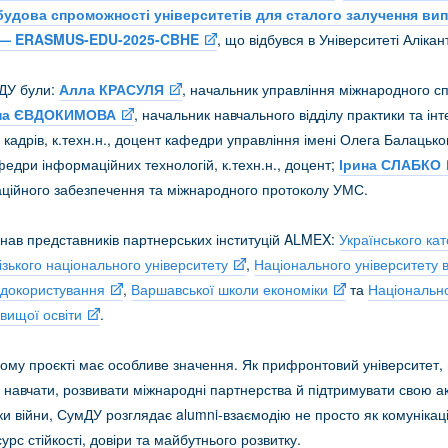
будова спроможності університетів для сталого залучення вип
 — ERASMUS-EDU-2025-CBHE
, що відбувся в Університеті Алікант
мДУ були:
Алла КРАСУЛЯ
, начальник управління міжнародного сп
на ЄВДОКИМОВА
, начальник навчального відділу практики та ін
и кадрів, к.техн.н., доцент кафедри управління імені Олега Балацько
афедри інформаційних технологій, к.техн.н., доцент;
Ірина СЛАБКО
аційного забезпечення та міжнародного протоколу УМС.
днав представників партнерських інституцій ALMEX:
Українського ка
ізького національного університету
,
Національного університету 
одокористування
,
Варшавської школи економіки
та
Національно
 вищої освіти
.
ому проєкті має особливе значення. Як прифронтовий університет,
навчати, розвивати міжнародні партнерства й підтримувати свою а
ки війни, СумДУ розглядає alumni-взаємодію не просто як комунікац
урс стійкості, довіри та майбутнього розвитку.