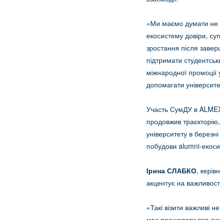
«Ми маємо думати не л
екосистему довіри, су
зростання після завер
підтримати студентськ
міжнародної промоції 
допомагати університе
Участь СумДУ в ALMEX 
продовжив траєкторію,
університету в березн
побудови alumni-екосис
Ірина СЛАБКО
, кері
акцентує на важливості
«Такі візити важливі 
має працювати вся сис