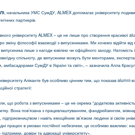
ЛІ
, начальника УМС СумДУ, ALMEX допомагає університету подиви
тегічних партнерів.
ного університету ALMEX – це не лише про створення красивої alu
про зміну філософії взаємодії з випускниками. Ми хочемо відійти від
о випускника лише з нагоди ювілею чи офіційного заходу. Натомість 
овигідну спільноту, де випускники можуть бути менторами, експерта
 амбасадорами СумДУ в Україні та світі», – зазначила Алла Красул
Університету Аліканте був особливо цінним тим, що показав alumni-
ційної стратегії:
ли, що робота з випускниками – це не окрема “додаткова активність
звитку. Вона пов’язана з працевлаштуванням, фандрейзингом, міжн
, підприємництвом і навіть емоційним зв’язком людини зі своїм унів
дні працює в умовах постійної небезпеки, це особливо важливо: на
підтримки, довіри та адвокації університету».