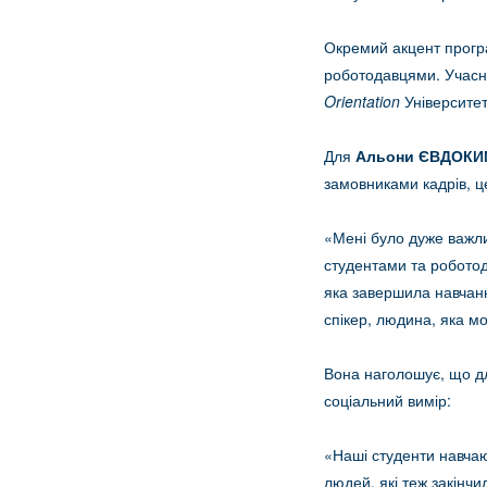
Окремий акцент програ
роботодавцями. Учасн
Orientation
Університет
Для
Альони ЄВДОКИ
замовниками кадрів, ц
«Мені було дуже важли
студентами та роботод
яка завершила навчан
спікер, людина, яка 
Вона наголошує, що дл
соціальний вимір:
«Наші студенти навчаю
людей, які теж закінч