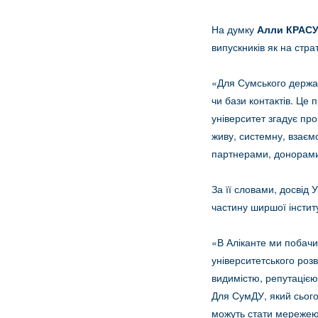
На думку
Алли КРАСУ
випускників як на стра
«Для Сумського держав
чи бази контактів. Це 
університет згадує пр
живу, системну, взаєм
партнерами, донорами,
За її словами, досвід 
частину ширшої інститу
«В Аліканте ми побачи
університетського ро
видимістю, репутацією
Для СумДУ, який сього
можуть стати мережею 