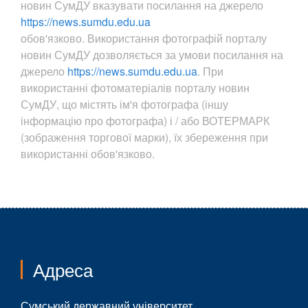
новин СумДУ вказувати посилання на джерело
https://news.sumdu.edu.ua
обов'язково. Використання фотографій порталу
новин СумДУ дозволяється за умови посилання на
джерело
https://news.sumdu.edu.ua
. При
використанні фотоматеріалів порталу новин
СумДУ, що містять ім'я фотографа (іншу
інформацію про фотографа) і / або ВОТЕРМАРК
(зображення торгової марки), їх збереження при
використанні обов'язково.
Адреса
Сумський державний університет,