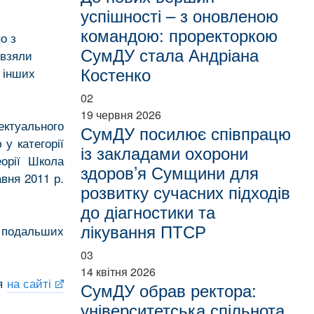
успішності – з оновленою
командою: проректоркою
о з
СумДУ стала Андріана
 взяли
Костенко
а інших
02
19 червня 2026
ектуального
СумДУ посилює співпрацю
у категорії
із закладами охорони
еорії Школа
здоров’я Сумщини для
вня 2011 р.
розвитку сучасних підходів
до діагностики та
лікування ПТСР
 подальших
03
14 квітня 2026
ся
на сайті
СумДУ обрав ректора:
університетська спільнота