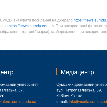
ин СумДУ вказувати посилання на джерело
https://news.sumdu
ерело
https://news.sumdu.edu.ua
. При використанні фотомате
ображення торгової марки), їх збереження при використанні
ентр
Медіацентр
ержавний університет
Сумський державний універ
авлівська, 57,
вул. Петропавлівська, 59,
120
Кабінет К3 102
@inform.sumdu.edu.ua
e-mail:
info@media.sumdu.ed