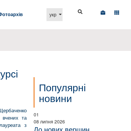
Виберіть свою мову
Фотоархів
укр
урсі
Популярні
новини
Щербаченко
01
 вчених та
08 липня 2026
лауреата з
До нових вершин