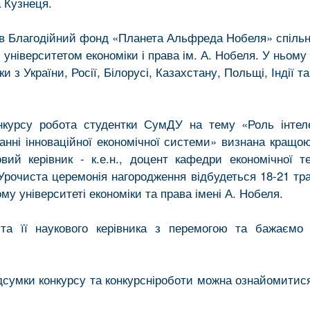
 Кузнеця.
ав Благодійний фонд «Планета Альфреда Нобеля» спільн
університетом економіки і права ім. А. Нобеля. У ньому
и з України, Росії, Білорусі, Казахстану, Польщі, Індії т
нкурсу робота студентки СумДУ на тему «Роль інтел
анні інноваційної економічної системи» визнана кращою 
вий керівник - к.е.н., доцент кафедри економічної т
 Урочиста церемонія нагородження відбудеться 18-21 тра
му університеті економіки та права імені А. Нобеля.
ута її наукового керівника з перемогою та бажаємо
дсумки конкурсу та конкурсніроботи можна ознайомити