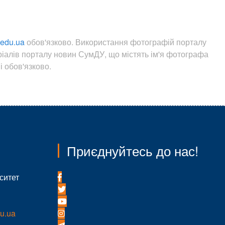
.edu.ua
обов'язково. Використання фотографій порталу
ріалів порталу новин СумДУ, що містять ім'я фотографа
 обов'язково.
Приєднуйтесь до нас!
ситет
u.ua