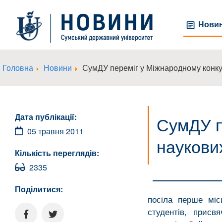
Нови
Головна
Новини
СумДУ переміг у Міжнародному конкур
Дата публікації:
СумДУ п
05 травня 2011
наукови
Кількість переглядів:
2335
Поділитися:
посіла перше міс
студентів, присв