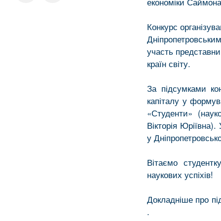
економіки Саймона
Конкурс організув
Дніпропетровським 
участь представник
країн світу.
За підсумками ко
капіталу у формув
«Студенти» (науко
Вікторія Юріївна).
у Дніпропетровсько
Вітаємо студентк
наукових успіхів!
Докладніше про пі
.