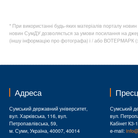
* При використанні будь-яких матеріалів порталу нов
новин СумДУ дозволяється за умови посилання на дж
(іншу інформацію про фотографа) і / або ВОТЕРМАРК (з
Адреса
Пресц
Сумський державний університет,
Сумський д
вул. Харківська, 116, вул.
вул. Петроп
Петропавлівська, 59,
Кабінет К3-
м. Суми, Україна, 40007, 40014
e-mail:
info