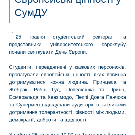
СумДУ
25 травня студентський ректорат та
представники університетського євроклубу
почали святкувати День Європи.
Студенти, перевдягнені у казкових персонажів,
пропагували європейські цінності, яких повинна
дотримуватися кожна людина. Принцеса та
Жебрак, Робін Гуд, Попелюшка та Принц,
Есмеральда та Квазімодо, Пеппі Довга Панчоха
та Супермен відвідували аудиторії із закликами
дотримання толерантності, рівності між людьми,
демократії, доброти та щедрості.
У суботу 28 травня о 10.00 на Театральній площі