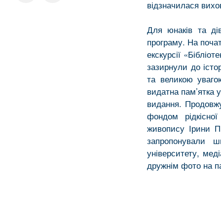
відзначилася вихо
Для юнаків та дів
програму. На поча
екскурсії «Бібліо
зазирнули до істо
та великою уваго
видатна пам’ятка у
видання. Продовж
фондом рідкісної
живопису Ірини Пр
запропонували ш
університету, мед
дружнім фото на п