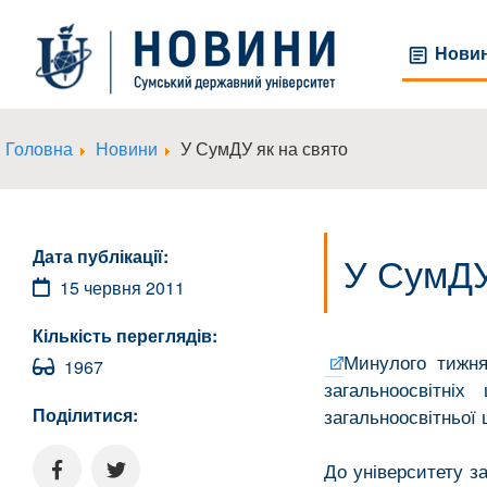
Нови
Головна
Новини
У СумДУ як на свято
Дата публікації:
У СумДУ
15 червня 2011
Кількість переглядів:
Минулого тижня
1967
загальноосвітн
Поділитися:
загальноосвітньої
До університету з