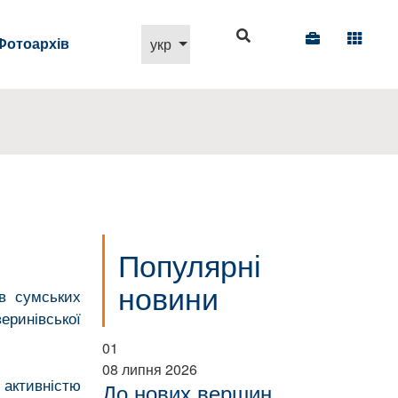
Виберіть свою мову
Фотоархів
укр
Популярні
новини
ів сумських
инівської
01
08 липня 2026
 активністю
До нових вершин