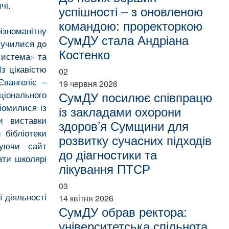
ичі.
успішності – з оновленою
командою: проректоркою
ізноманітну
СумДУ стала Андріана
лучилися до
Костенко
система» та
з цікавістю
02
Євангеліє –
19 червня 2026
аціонального
СумДУ посилює співпрацю
йомилися із
із закладами охорони
ни виставки
здоров’я Сумщини для
 бібліотеки
розвитку сучасних підходів
туючи сайт
до діагностики та
ати школярі
лікування ПТСР
03
 діяльності
14 квітня 2026
СумДУ обрав ректора:
університетська спільнота