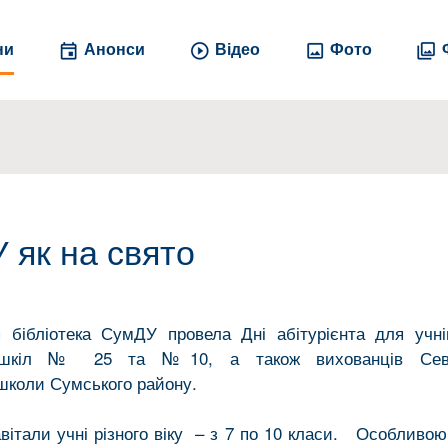
ни
Анонси
Відео
Фото
 як на свято
 бібліотека СумДУ провела Дні абітурієнта для учн
іх шкіл № 25 та №10, а також вихованців Север
 школи Сумського району.
авітали учні різного віку – з 7 по 10 класи. Особливою