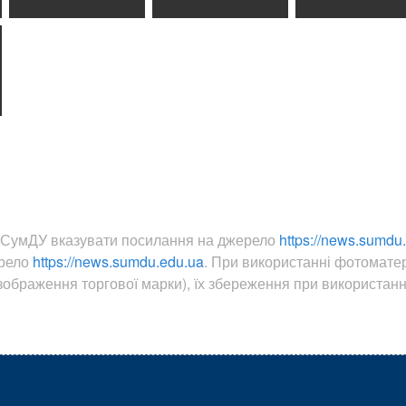
ин СумДУ вказувати посилання на джерело
https://news.sumdu
ерело
https://news.sumdu.edu.ua
. При використанні фотомате
ображення торгової марки), їх збереження при використанні