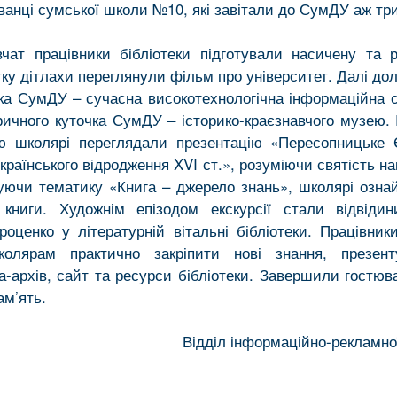
ванці сумської школи №10, які завітали до СумДУ аж тр
чат працівники бібліотеки підготували насичену та р
тку дітлахи переглянули фільм про університет. Далі до
тека СумДУ – сучасна високотехнологічна інформаційна 
ричного куточка СумДУ – історико-краєзнавчого музею. І
ю школярі переглядали презентацію «Пересопницьке 
країнського відродження XVI ст.», розуміючи святість н
уючи тематику «Книга – джерело знань», школярі озна
 книги. Художнім епізодом екскурсії стали відвіди
оценко у літературній вітальні бібліотеки. Працівники
колярам практично закріпити нові знання, презен
іа-архів, сайт та ресурси бібліотеки. Завершили гостюв
ам’ять.
Відділ інформаційно-рекламної