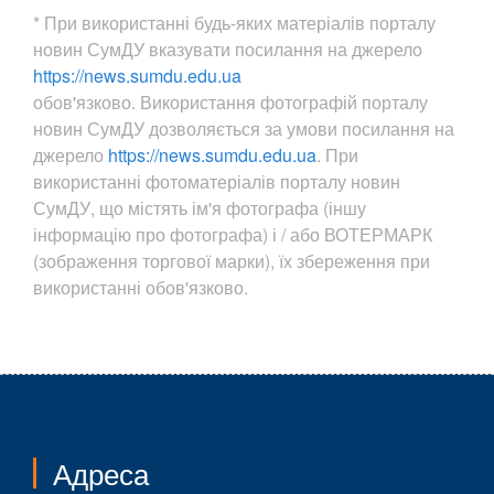
* При використанні будь-яких матеріалів порталу
новин СумДУ вказувати посилання на джерело
https://news.sumdu.edu.ua
обов'язково. Використання фотографій порталу
новин СумДУ дозволяється за умови посилання на
джерело
https://news.sumdu.edu.ua
. При
використанні фотоматеріалів порталу новин
СумДУ, що містять ім'я фотографа (іншу
інформацію про фотографа) і / або ВОТЕРМАРК
(зображення торгової марки), їх збереження при
використанні обов'язково.
Адреса