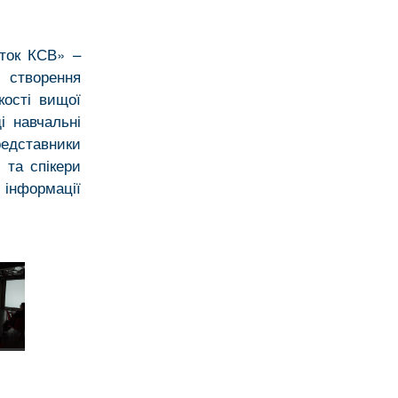
иток КСВ» –
и створення
кості вищої
і навчальні
редставники
 та спікери
 інформації