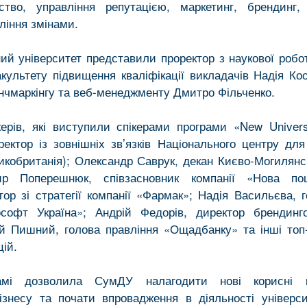
рство, управління репутацією, маркетинг, брендинг,
ління змінами.
й університет представили проректор з наукової робо
культету підвищення кваліфікації викладачів Надія Ко
енчмаркінгу та веб-менеджменту Дмитро Фільченко.
ерів, які виступили спікерами програми «New Univers
ектор із зовнішніх зв’язків Національного центру для
ликобританія); Олександр Саврук, декан Києво-Могилянсь
р Поперешнюк, співзасновник компанії «Нова по
ор зі стратегії компанії «Фармак»; Надія Васильєва, 
софт Україна»; Андрій Федорів, директор брендинго
рій Пишний, голова правління «Ощадбанку» та інші то
цій.
амі дозволила СумДУ налагодити нові корисні к
ізнесу та почати впровадження в діяльності універс