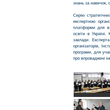
знань за навичок, 
Серію стратегічни
експертною орган
платформи для вз
освіти в Україні.
заклади. Експерт
організаторів, Ін
програми, для учас
про впроваджені інн