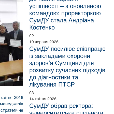
успішності – з оновленою
командою: проректоркою
СумДУ стала Андріана
Костенко
02
19 червня 2026
СумДУ посилює співпрацю
із закладами охорони
здоров’я Сумщини для
розвитку сучасних підходів
до діагностики та
лікування ПТСР
03
квітня 2016
14 квітня 2026
-менеджерів
СумДУ обрав ректора:
стратегічне
університетська спільнота