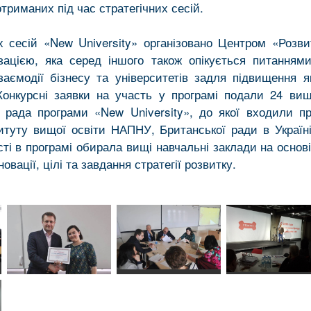
отриманих під час стратегічних сесій.
х сесій «New University» організовано Центром «Розв
ізацією, яка серед іншого також опікується питанням
аємодії бізнесу та університетів задля підвищення я
 Конкурсні заявки на участь у програмі подали 24 вищ
а рада програми «New University», до якої входили п
ституту вищої освіти НАПНУ, Британської ради в Україні
ті в програмі обирала вищі навчальні заклади на основі
овації, цілі та завдання стратегії розвитку.