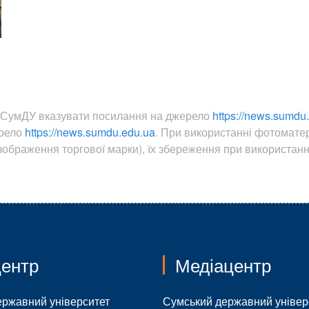
ин СумДУ вказувати посилання на джерело
https://news.sumdu
ерело
https://news.sumdu.edu.ua
. При використанні фотомате
ображення торгової марки), їх збереження при використанні
ентр
Медіацентр
ержавний університет
Сумський державний універ