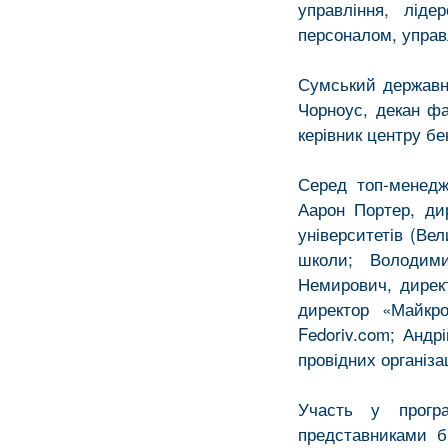
управління, ліде
персоналом, управ
Сумський державни
Чорноус, декан фа
керівник центру б
Серед топ-менедж
Аарон Портер, дир
університетів (Ве
школи; Володими
Немирович, директ
директор «Майкро
Fedoriv.com; Анд
провідних організа
Участь у прогр
представниками б