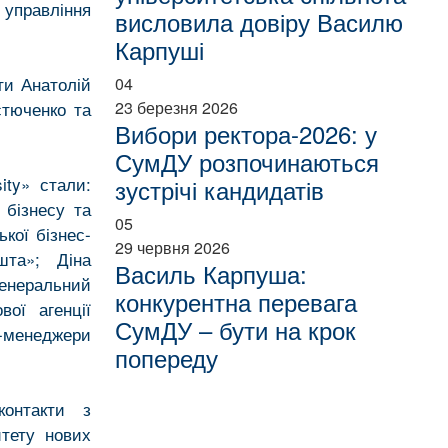
 управління
висловила довіру Василю
Карпуші
ти Анатолій
04
23 березня 2026
стюченко та
Вибори ректора-2026: у
СумДУ розпочинаються
ity» стали:
зустрічі кандидатів
 бізнесу та
05
кої бізнес-
29 червня 2026
шта»; Діна
Василь Карпуша:
генеральний
конкурентна перевага
вої агенції
СумДУ – бути на крок
п-менеджери
попереду
онтакти з
итету нових