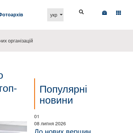
Виберіть свою мову
Фотоархів
укр
их організацій
о
топ-
Популярні
новини
01
08 липня 2026
До нових вершин