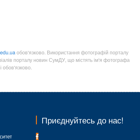
.edu.ua
обов'язково. Використання фотографій порталу
ріалів порталу новин СумДУ, що містять ім'я фотографа
 обов'язково.
Приєднуйтесь до нас!
ситет