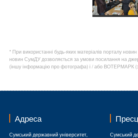
* При використанні будь-яких матеріалів порталу нов
новин СумДУ дозволяється за умови посилання на дж
(іншу інформацію про фотографа) і / або ВОТЕРМАРК (з
Адреса
Пресц
Сумський державний університет,
Сумський д