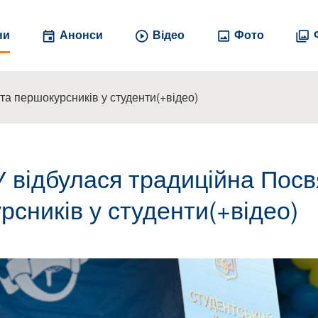
ни
Анонси
Відео
Фото
а першокурсників у студенти(+відео)
 відбулася традиційна Посв
рсників у студенти(+відео)