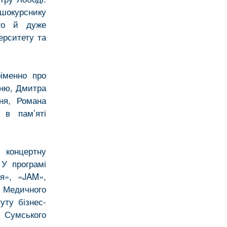
окурснику
ого й дуже
ерситету та
іменно про
еню, Дмитра
ня, Романа
 в пам’яті
 концертну
 У програмі
я», «JAM»,
 Медичного
уту бізнес-
 Сумського