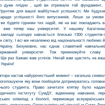
о дуже плідно , щоб ви отримали той фундамент, 
ґрунтям для вашої майбутньої успішності. Ми будує
заради успішності його випускників. Лише за умови
 ви будете гідними тих надій, які на вас покладають в
 і вже тепер наш університет. У нашому багатонац
закладі сьогодні навчається близько 1300 студентів-і
н світу. І всі ми незалежно від національності любимо 
Україну. Безумовно, нас єднає славетний навчальни
ержавний університет. Тож примножуйте славу і
! Ще раз бажаю вам успіхів. Нехай вам щастить на ваш
Україні!
ектора настав найурочистіший момент – загальна символ
роголошуючи яку вони пообіцяли дотримуватись головн
нього студента. Право зачитати клятву було надан
дичного інституту СумДУ, відміннику навчання, пе
нських олімпіад з біології, переможцю всеукраїнськи
орту, випускнику Олександрівської гімназії м.Суми Дми