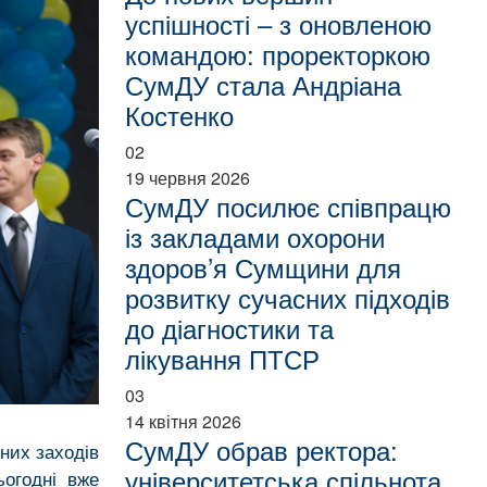
успішності – з оновленою
командою: проректоркою
СумДУ стала Андріана
Костенко
02
19 червня 2026
СумДУ посилює співпрацю
із закладами охорони
здоров’я Сумщини для
розвитку сучасних підходів
до діагностики та
лікування ПТСР
03
14 квітня 2026
СумДУ обрав ректора:
них заходів
університетська спільнота
ьогодні вже