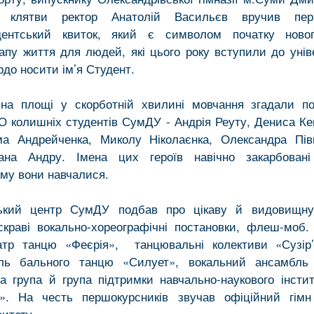
я клятви ректор Анатолій Васильєв вручив перш
дентський квиток, який є символом початку нов
тапу життя для людей, які цього року вступили до унів
рдо носити ім’я Студент.
на площі у скорботній хвилині мовчання згадали по
ТО колишніх студентів СумДУ - Андрія Реуту, Дениса К
ма Андрейченка, Миколу Ніколаєнка, Олександра Пів
ана Андру. Імена цих героїв навічно закарбовані
ому вони навчалися.
цький центр СумДУ подбав про цікаву й видовищну
яскраві вокально-хореографічні постановки, флеш-моб.
атр танцю «Феєрія», танцювальні колективи «Сузір’
ль бального танцю «Силует», вокальний ансамбль
на група й група підтримки навчально-наукового інстит
». На честь першокурсників звучав офіційний гімн
ситету.