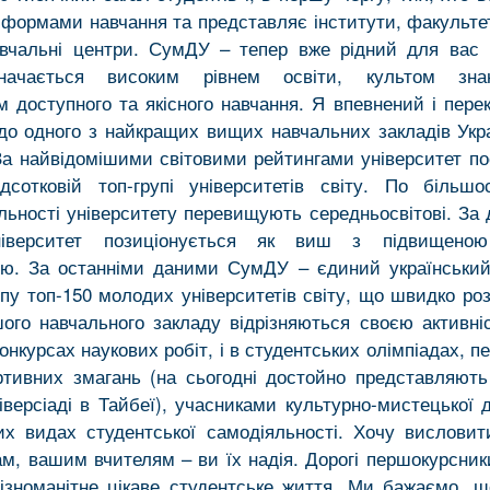
 формами навчання та представляє інститути, факультет
авчальні центри. СумДУ – тепер вже рідний для вас
начається високим рівнем освіти, культом зна
м доступного та якісного навчання. Я впевнений і пере
до одного з найкращих вищих навчальних закладів Укра
За найвідомішими світовими рейтингами університет пос
дсотковій топ-групі університетів світу. По більшо
яльності університету перевищують середньосвітові. За
ніверситет позиціонується як виш з підвищено
тю. За останніми даними СумДУ – єдиний українськи
упу топ-150 молодих університетів світу, що швидко ро
ого навчального закладу відрізняються своєю активні
онкурсах наукових робіт, і в студентських олімпіадах, 
ртивних змагань (на сьогодні достойно представляють
іверсіаді в Тайбеї), учасниками культурно-мистецької д
их видах студентської самодіяльності. Хочу висловит
м, вашим вчителям – ви їх надія. Дорогі першокурсник
ізноманітне цікаве студентське життя. Ми бажаємо, 