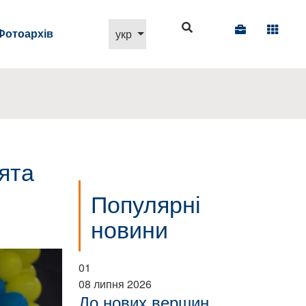
Виберіть свою мову
Фотоархів
укр
ята
Популярні
новини
01
08 липня 2026
До нових вершин