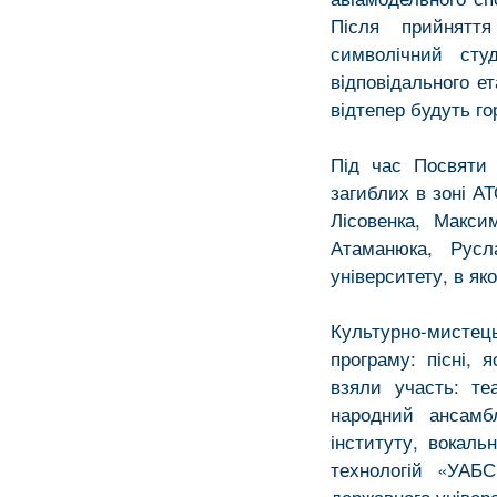
Після прийнятт
символічний сту
відповідального е
відтепер будуть го
Під час Посвяти 
загиблих в зоні А
Лісовенка, Макси
Атаманюка, Русл
університету, в як
Культурно-мисте
програму: пісні, 
взяли участь: те
народний ансамб
інституту, вокаль
технологій «УАБС
державного універ