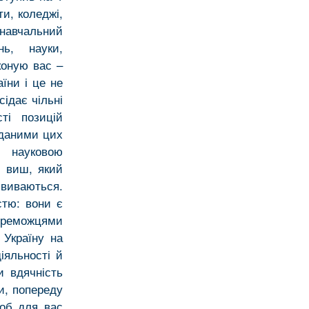
и, коледжі,
 навчальний
нь, науки,
коную вас –
їни і це не
ідає чільні
сті позицій
 даними цих
ю науковою
й виш, який
звиваються.
стю: вони є
переможцями
 Україну на
іяльності й
и вдячність
и, попереду
щоб для вас