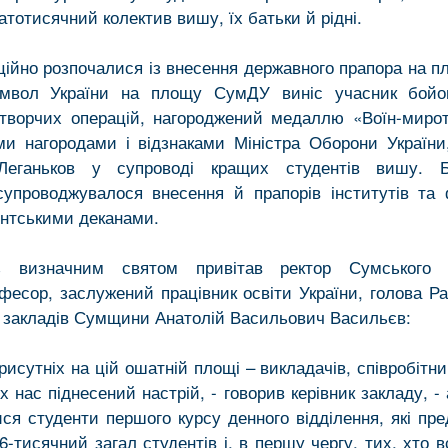
гатотисячний колектив вишу, їх батьки й рідні.
ційно розпочалися із внесення державного прапора на п
имвол України на площу СумДУ виніс учасник бойо
творчих операцій, нагороджений медаллю «Воїн-миро
и нагородами і відзнаками Міністра Оборони України
 Леганьков у супроводі кращих студентів вишу. 
упроводжувалося внесення й прапорів інститутів та 
ентськими деканами.
з визначним святом привітав ректор Сумського 
офесор, заслужений працівник освіти України, голова Ра
 закладів Сумщини Анатолій Васильович Васильєв:
присутніх на цій ошатній площі – викладачів, співробітник
іх нас піднесений настрій, - говорив керівник закладу, -
ися студенти першого курсу денного відділення, які пр
-тисячний загал студентів і, в першу чергу, тих, хто в