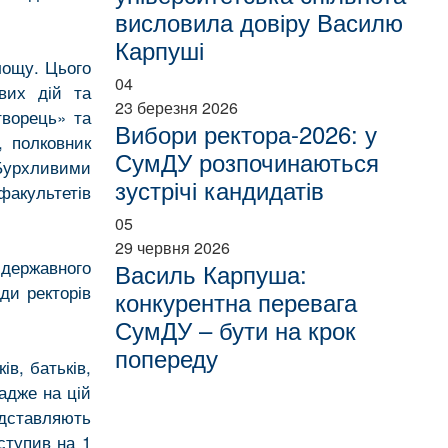
висловила довіру Василю
Карпуші
лощу. Цього
04
вих дій та
23 березня 2026
творець» та
Вибори ректора-2026: у
, полковник
СумДУ розпочинаються
Бурхливими
зустрічі кандидатів
факультетів
05
29 червня 2026
державного
Василь Карпуша:
ди ректорів
конкурентна перевага
СумДУ – бути на крок
попереду
ів, батьків,
 адже на цій
едставляють
ступив на 1