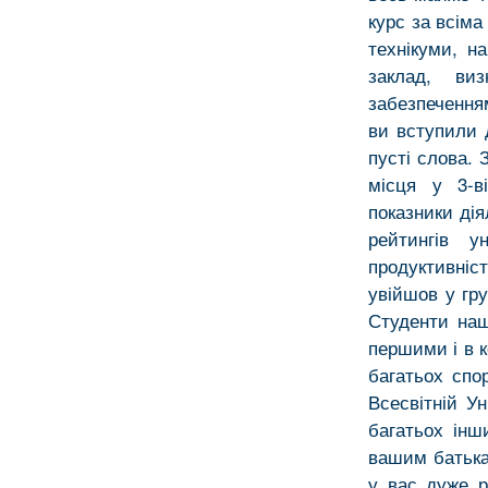
курс за всіма
технікуми, н
заклад, виз
забезпечення
ви вступили 
пусті слова. 
місця у 3-ві
показники ді
рейтингів у
продуктивніс
увійшов у гр
Студенти наш
першими і в к
багатьох спо
Всесвітній Ун
багатьох інш
вашим батька
у вас дуже р