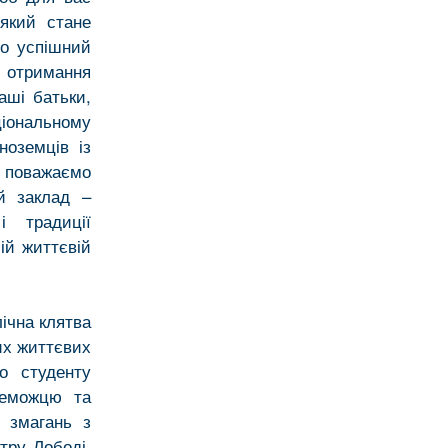
який стане
мо успішний
 отримання
аші батьки,
іональному
ноземців із
й поважаємо
й заклад –
 традиції
ій життєвій
ічна клятва
их життєвих
о студенту
реможцю та
х змагань з
тру Лободі.