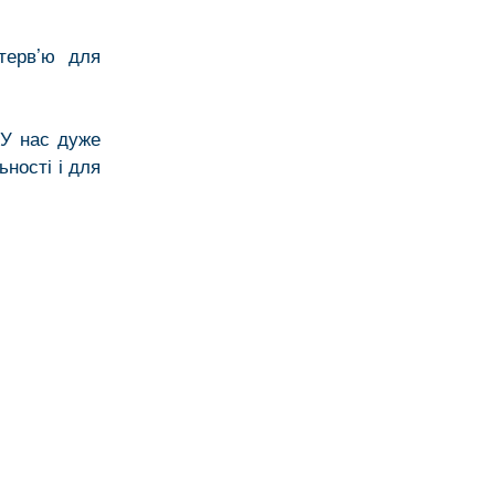
терв’ю для
 У нас дуже
ності і для