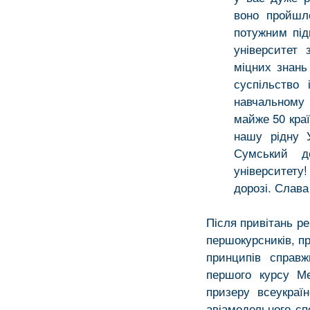
воно пройшл
потужним під
університет 
міцних знань
суспільство
навчальному 
майже 50 краї
нашу рідну 
Сумський д
університету
дорозі. Слава 
Після привітань р
першокурсників, п
принципів справж
першого курсу Ме
призеру всеукраї
авіамодельного сп