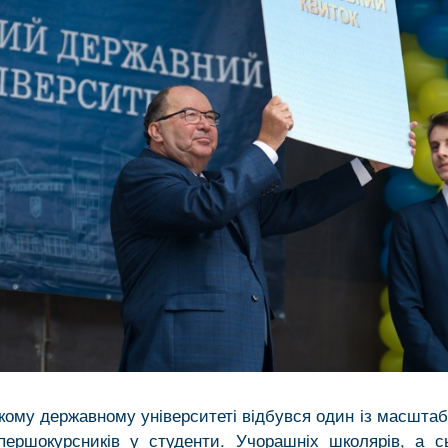
кому державному університеті відбувся один із масштаб
ершокурсників у студенти. Учорашніх школярів, а с