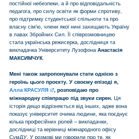
постійної небезпеки, а й про відповідальність
педагога, про силу освіти як форми спротиву,
про підтримку студентської спільноти та про
власну сім'ю, члени якої нині захищають Україну
в лавах Збройних Сил. Її співрозмовницею
стала українська режисерка, дослідниця та
викладачка Університету Лузофона
Анастасія
.
МАКСИМЧУК
Мені також запропонували стати однією з
героїнь цього проєкту. У своєму епізоді я,
Алла КРАСУЛЯ
, розповідаю про
Ця
міжнародну співпрацю під звуки сирен.
історія дещо відрізняється від інших, адже вона
показує університет очима людини, яка поєднує
кілька професійних ролей – викладачки,
дослідниці та керівниці міжнародного офісу
СумДУ. У розмові ми говорили про те, як