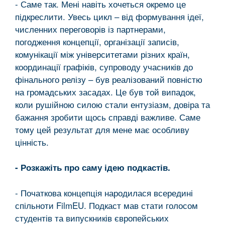
- Саме так. Мені навіть хочеться окремо це
підкреслити. Увесь цикл – від формування ідеї,
численних переговорів із партнерами,
погодження концепції, організації записів,
комунікації між університетами різних країн,
координації графіків, супроводу учасників до
фінального релізу – був реалізований повністю
на громадських засадах. Це був той випадок,
коли рушійною силою стали ентузіазм, довіра та
бажання зробити щось справді важливе. Саме
тому цей результат для мене має особливу
цінність.
- Розкажіть про саму ідею подкастів.
- Початкова концепція народилася всередині
спільноти FilmEU. Подкаст мав стати голосом
студентів та випускників європейських