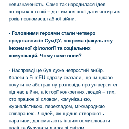
невизначеність. Саме так народилася ідея
чотирьох історій – до символічної дати чотирьох
років повномасштабної війни.
- Головними героями стали четверо
представників СумДУ, зокрема факультету
іноземної філології та соціальних
комунікацій. Чому саме вони?
- Насправді це був дуже непростий вибір.
Колеги з FilmEU одразу сказали, що їм цікаво
почути не абстрактну розповідь про університет
під час війни, а історії конкретних людей – тих,
хто працює зі словом, комунікацією,
журналістикою, перекладом, міжнародною
співпрацею. Людей, які щодня створюють
наративи, допомагають іншим осмислювати
події та будувати діалог зі світом.