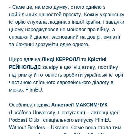
- Саме це, на мою думку, стало однією з
найбільших цінностей проєкту. Кожну українську
історію слухала людина з іншої країни, і завдяки
цьому народжувався не монолог про війну, а
справжній діалог, заснований на довірі, емпатії
та бажанні зрозуміти одне одного.
Щиро вдячна
та
Лінді КЕРРОЛЛ
Крістіні
за віру в цю ініціативу, постійну
РЕЙНОЛЬДС
підтримку й готовність зробити українські історії
частиною спільного європейського діалогу в
межах FilmEU.
Особлива подяка
Анастасії МАКСИМЧУК
(Lusófona University, Португалія) – авторці ідеї
Podcast Club і спеціального випуску FilmEU
Without Borders – Ukraine. Саме вона стала тим