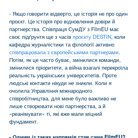
- Якщо говорити відверто, це історія не про один
проєкт. Це історія про відновлення довіри й
партнерства. Співпраця СумДУ з FilmEU має
своє підґрунтя ще з часів
проєкту
DESTIN
, коли
кафедра журналістики та філології активно
співпрацювала з європейськими партнерами
.
Потім, як це часто буває, змінилися команди,
змінилися пріоритети, а війна взагалі перекроїла
реальність українських університетів. Проте
людські контакти нікуди не зникли. Коли я
очолила Управління міжнародного
співробітництва, для мене було важливо не
лише створювати нові партнерства, а й
«реанімувати» ті, які вже мали міцний
фундамент.
- Одним із таких напрямів став саме FilmEU?