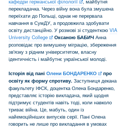
кафедри германської філології
, майбутня
перекладачка. Через війну вона була змушена
переїхати до Польщі, однак не перервала
навчання в СумДУ, а продовжила здобувати
освіту дистанційно. У розмові зі студенткою
VIA
University College
Анна
Оксаною БАБИЧ
розповідає про вимушену міграцію, збереження
зв'язку з рідним університетом, власну
ідентичність і майбутнє української молоді.
Історія від пані
Олени БОНДАРЕНКО
про
Заступниця декана
освіту як форму спротиву.
факультету ІФСК, доцентка Олена Бондаренко,
представляє історію викладача, який щодня
підтримує студентів навіть тоді, коли навколо
триває війна. Це, мабуть, один із
найемоційніших випусків серії. Пані Олена
говорить не лише про викладання в умовах