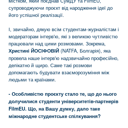
містком, який поєднав СумДУ та FilmEU,
супроводжуючи проєкт від народження ідеї до
його успішної реалізації.
І, звичайно, дякую всім студентам-журналістам і
модераторам інтерв'ю, які з великою чутливістю
працювали над цими розмовами. Зокрема,
(NATFA, Болгарія), яка
Христині ЙОСІФОВІЙ
провела наше інтерв'ю надзвичайно професійно,
делікатно й щиро. Саме такі розмови
допомагають будувати взаєморозуміння між
людьми та країнами.
- Особливістю проєкту стало те, що до нього
долучилися студенти університетів-партнерів
FilmEU. Що, на Вашу думку, дало таке
міжнародне студентське спілкування?