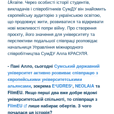
. Через особисті історії студентів,
Ukraine
викладачів і співробітників СумДУ він знайомить
європейську аудиторію з українською освітою,
що продовжує жити, розвиватися та відкривати
нові можливості попри війну. Про створення
проєкту, його значення для університету та
перспективи подальшої співпраці розповідає
начальниця Управління міжнародного
співробітництва СумДУ Алла КРАСУЛЯ.
- Пані Алло, сьогодні
Сумський державний
університет активно розвиває співпрацю з
європейськими університетськими
альянсами
, зокрема
E³UDRES²
,
NEOLAiA
та
FilmEU. Якщо перші два вже добре відомі
університетській спільноті, то співпраця з
FilmEU
лише набирає обертів. З чого
почалася ця історія?