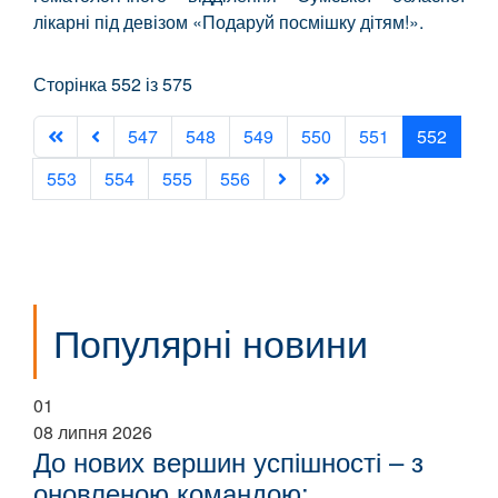
лікарні під девізом «Подаруй посмішку дітям!».
Сторінка 552 із 575
547
548
549
550
551
552
553
554
555
556
Популярні новини
01
08 липня 2026
До нових вершин успішності – з
оновленою командою: