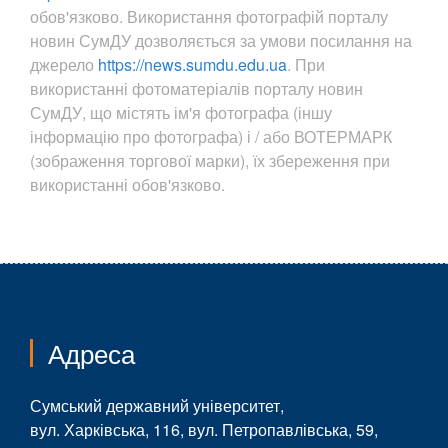
обов'язково. Використання фотографій порталу
новин СумДУ дозволяється за умови посилання на
джерело
https://news.sumdu.edu.ua
. При
використанні фотоматеріалів порталу новин
СумДУ, що містять ім'я фотографа (іншу
інформацію про фотографа) і / або ВОТЕРМАРК
(зображення торгової марки), їх збереження при
використанні обов'язково.
Адреса
Сумський державний університет,
вул. Харківська, 116, вул. Петропавлівська, 59,