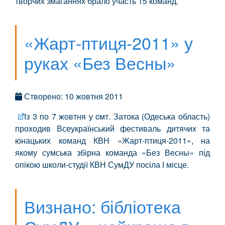
творчих змаганнях брало участь 15 команд.
«Жарт-птиця-2011» у
руках «Без Весны»
Створено: 10 жовтня 2011
Із 3 по 7 жовтня у cмт. Затока (Одеська область)
проходив Всеукраїнський фестиваль дитячих та
юнацьких команд КВН «Жарт-птиця-2011», на
якому сумська збірна команда «Без Весны» під
опікою школи-студії КВН СумДУ посіла І місце.
Визнано: бібліотека