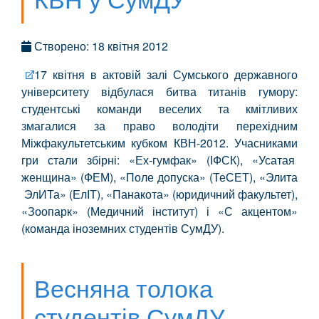
Створено: 18 квітня 2012
17 квітня в актовій залі Сумського державного
університету відбулася битва титанів гумору:
студентські команди веселих та кмітливих
змагалися за право володіти перехідним
Міжфакультетським кубком КВН-2012. Учасниками
гри стали збірні: «Ех-гумфак» (ІФСК), «Усатая
женщина» (ФЕМ), «Поле допуска» (ТеСЕТ), «Элита
ЭлИТа» (ЕлІТ), «Панакота» (юридичний факультет),
«Зоопарк» (Медичний інститут) і «С акцентом»
(команда іноземних студентів СумДУ).
Весняна толока
студентів СумДУ