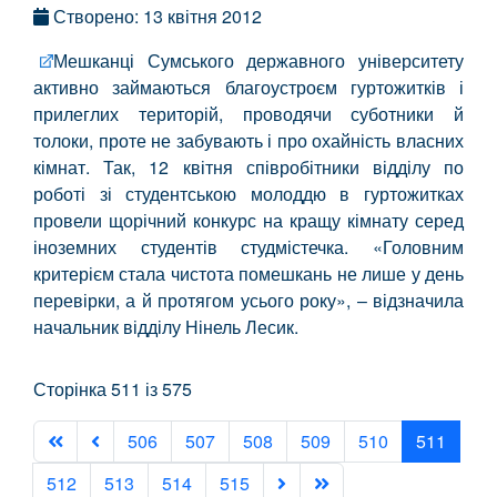
Створено: 13 квітня 2012
Мешканці Сумського державного університету
активно займаються благоустроєм гуртожитків і
прилеглих територій, проводячи суботники й
толоки, проте не забувають і про охайність власних
кімнат. Так, 12 квітня співробітники відділу по
роботі зі студентською молоддю в гуртожитках
провели щорічний конкурс на кращу кімнату серед
іноземних студентів студмістечка. «Головним
критерієм стала чистота помешкань не лише у день
перевірки, а й протягом усього року», – відзначила
начальник відділу Нінель Лесик.
Сторінка 511 із 575
506
507
508
509
510
511
512
513
514
515